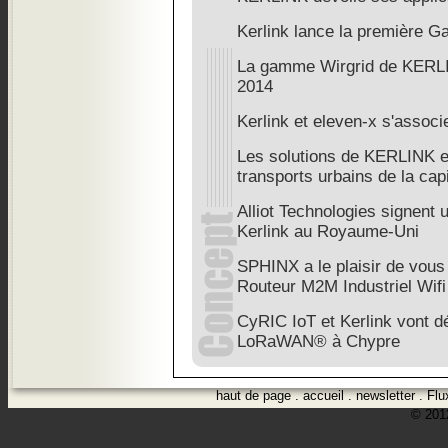
Kerlink lance la première G
La gamme Wirgrid de KERLI
2014
Kerlink et eleven-x s'associ
Les solutions de KERLINK e
transports urbains de la cap
Alliot Technologies signent 
Kerlink au Royaume-Uni
SPHINX a le plaisir de vous
Routeur M2M Industriel Wif
CyRIC IoT et Kerlink vont d
LoRaWAN® à Chypre
haut de page
.
accueil
.
newsletter
.
Flu
© 2012