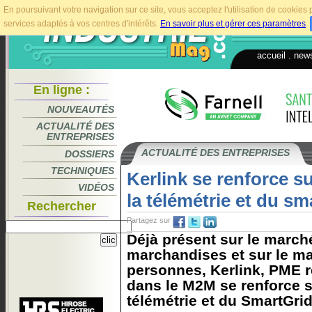
En poursuivant votre navigation sur ce site, vous acceptez l'utilisation de cookie
services adaptés à vos centres d'intérêts.
En savoir plus et gérer ces paramètres
.
accueil
.
news
En ligne :
NOUVEAUTÉS
ACTUALITÉ DES
ENTREPRISES
ACTUALITÉ DES ENTREPRISES
DOSSIERS
TECHNIQUES
Kerlink se renforce s
VIDÉOS
la télémétrie et du sm
Rechercher
Partagez sur
Déjà présent sur le march
marchandises et sur le ma
personnes, Kerlink, PME r
dans le M2M se renforce s
télémétrie et du SmartGrid.