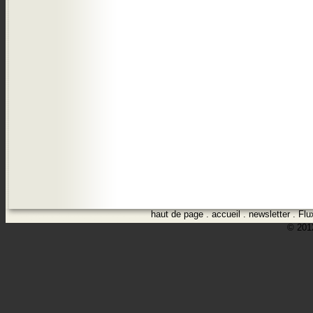
haut de page
.
accueil
.
newsletter
.
Flu
© 2012