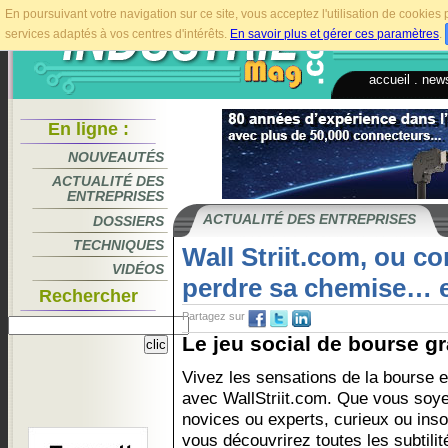
En poursuivant votre navigation sur ce site, vous acceptez l'utilisation de cookie
services adaptés à vos centres d'intérêts.
En savoir plus et gérer ces paramètres
.
accueil
.
news
En ligne :
NOUVEAUTÉS
ACTUALITÉ DES
ENTREPRISES
ACTUALITÉ DES ENTREPRISES
DOSSIERS
TECHNIQUES
Wall Striit.com, ou c
VIDÉOS
perdre sa chemise… e
Rechercher
Partagez sur
Le jeu social de bourse gra
Vivez les sensations de la bourse e
avec WallStriit.com. Que vous soy
novices ou experts, curieux ou inso
vous découvrirez toutes les subtilit