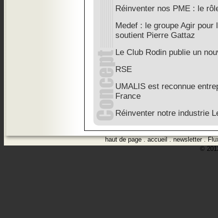
Réinventer nos PME : le rôl
Medef : le groupe Agir pour l
soutient Pierre Gattaz
Le Club Rodin publie un nou
RSE
UMALIS est reconnue entrep
France
Réinventer notre industrie L
haut de page
.
accueil
.
newsletter
.
Flu
© 2012