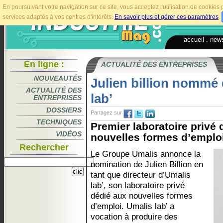
En poursuivant votre navigation sur ce site, vous acceptez l'utilisation de cookie
services adaptés à vos centres d'intérêts.
En savoir plus et gérer ces paramètres
.
accueil
.
news
En ligne :
ACTUALITÉ DES ENTREPRISES
NOUVEAUTÉS
Julien billion nommé 
ACTUALITÉ DES
lab’
ENTREPRISES
DOSSIERS
Partagez sur
TECHNIQUES
Premier laboratoire privé
VIDÉOS
nouvelles formes d’emploi
Rechercher
Le Groupe Umalis annonce la
nomination de Julien Billion en
tant que directeur d’Umalis
lab’, son laboratoire privé
dédié aux nouvelles formes
d’emploi. Umalis lab’ a
vocation à produire des