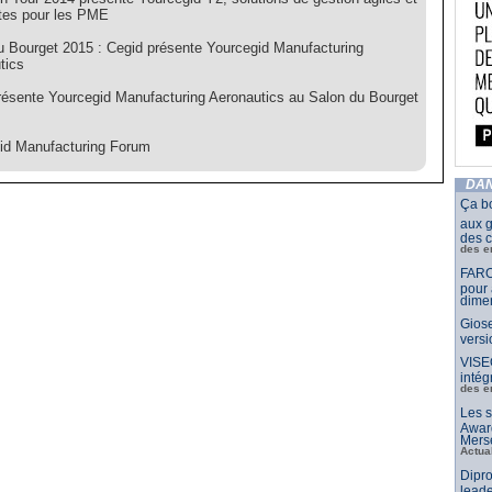
tes pour les PME
u Bourget 2015 : Cegid présente Yourcegid Manufacturing
tics
résente Yourcegid Manufacturing Aeronautics au Salon du Bourget
id Manufacturing Forum
DAN
Ça b
aux g
des c
des e
FARO
pour 
dimen
Giose
vers
VISE
intég
des e
Les s
Awar
Merse
Actua
Dipro
leade