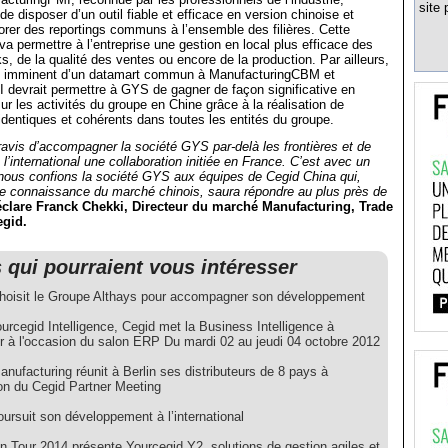
site 
e disposer d’un outil fiable et efficace en version chinoise et
orer des reportings communs à l’ensemble des filières. Cette
va permettre à l’entreprise une gestion en local plus efficace des
s, de la qualité des ventes ou encore de la production. Par ailleurs,
t imminent d’un datamart commun à ManufacturingCBM et
 devrait permettre à GYS de gagner de façon significative en
 sur les activités du groupe en Chine grâce à la réalisation de
identiques et cohérents dans toutes les entités du groupe.
vis d’accompagner la société GYS par-delà les frontières et de
 l’international une collaboration initiée en France. C’est avec un
 nous confions la société GYS aux équipes de Cegid China qui,
te connaissance du marché chinois, saura répondre au plus près de
clare Franck Chekki, Directeur du marché Manufacturing, Trade
egid.
s qui pourraient vous intéresser
hoisit le Groupe Althays pour accompagner son développement
rcegid Intelligence, Cegid met la Business Intelligence à
ur à l'occasion du salon ERP Du mardi 02 au jeudi 04 octobre 2012
nufacturing réunit à Berlin ses distributeurs de 8 pays à
ion du Cegid Partner Meeting
ursuit son développement à l’international
n Tour 2014 présente Yourcegid Y2, solutions de gestion agiles et