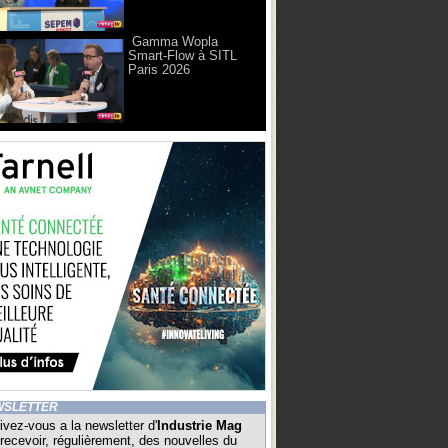
Gamma Wopla
Smart-Flow à SITL
Paris 2026
WSLETTER
ivez-vous a la newsletter d'
Industrie Mag
recevoir, régulièrement, des nouvelles du