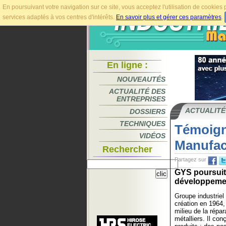
En poursuivant votre navigation sur ce site, vous acceptez l'utilisation de cookie
services adaptés à vos centres d'intérêts.
En savoir plus et gérer ces paramètres
.
En ligne :
NOUVEAUTÉS
ACTUALITÉ DES
ENTREPRISES
ACTUALITÉ
DOSSIERS
TECHNIQUES
Témoign
VIDÉOS
Manufac
Rechercher
Partagez sur
GYS poursuit
développemen
Groupe industriel
création en 1964,
milieu de la répa
métalliers. Il con