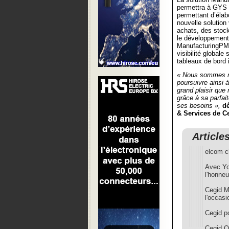
permettra à GYS d
permettant d’élab
nouvelle solution 
achats, des stock
le développemen
ManufacturingPMI
visibilité globale
tableaux de bord 
« Nous sommes ra
poursuivre ainsi à
grand plaisir que
grâce à sa parfai
ses besoins »,
dé
& Services de C
Article
elcom c
Avec You
l'honne
Cegid Ma
l'occas
Cegid po
Cegid O