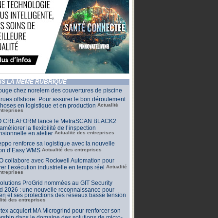
S LA MÊME RUBRIQUE
ouge chez norelem des couvertures de piscine
rues offshore Pour assurer le bon déroulement
hoses en logistique et en production
Actualité
ntreprises
 CREAFORM lance le MetraSCAN BLACK2
améliorer la flexibilité de l’inspection
sionnelle en atelier
Actualité des entreprises
ppo renforce sa logistique avec la nouvelle
ion d’Easy WMS
Actualité des entreprises
O collabore avec Rockwell Automation pour
rer l’exécution industrielle en temps réel
Actualité
ntreprises
olutions ProGrid nommées au GIT Security
d 2026 : une nouvelle reconnaissance pour
n et ses protections des réseaux basse tension
lité des entreprises
tex acquiert MA Microgrind pour renforcer son
rship dans le domaine des solutions de micro-