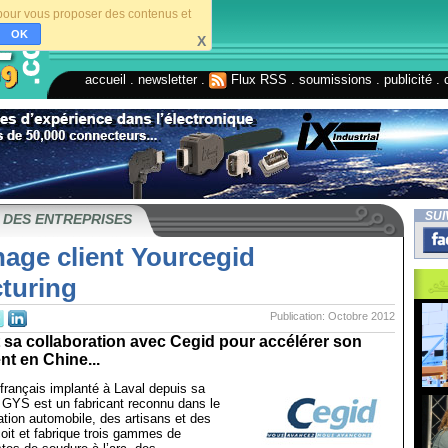
s pour vous proposer des contenus et
OK
X
accueil
.
newsletter
.
Flux RSS
.
soumissions
.
publicité
.
SUI
 DES ENTREPRISES
age client Yourcegid
turing
Publication: Octobre 2012
 sa collaboration avec Cegid pour accélérer son
t en Chine...
 français implanté à Laval depuis sa
 GYS est un fabricant reconnu dans le
ration automobile, des artisans et des
çoit et fabrique trois gammes de