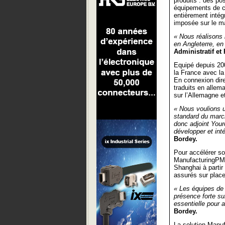
produits : des po
équipements de ca
entièrement intégr
imposée sur le ma
« Nous réalisons 
en Angleterre, en
Administratif et
Equipé depuis 200
la France avec l
En connexion dir
traduits en allem
sur l’Allemagne et
« Nous voulions 
standard du marc
donc adjoint Your
développer et int
Bordey.
Pour accélérer s
ManufacturingPMI 
Shanghai à partir
assurés sur place
« Les équipes de 
présence forte su
essentielle pour 
Bordey.
La solution Manuf