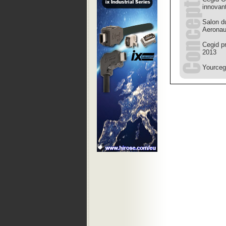
innovan
Salon d
Aeronau
Cegid p
2013
Yourceg