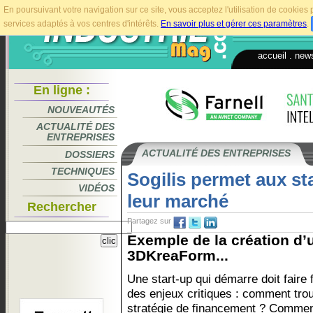
En poursuivant votre navigation sur ce site, vous acceptez l'utilisation de cookie
services adaptés à vos centres d'intérêts.
En savoir plus et gérer ces paramètres
.
accueil
.
news
En ligne :
NOUVEAUTÉS
ACTUALITÉ DES
ENTREPRISES
ACTUALITÉ DES ENTREPRISES
DOSSIERS
TECHNIQUES
Sogilis permet aux sta
VIDÉOS
leur marché
Rechercher
Partagez sur
Exemple de la création d’u
3DKreaForm...
Une start-up qui démarre doit faire 
des enjeux critiques : comment tro
stratégie de financement ? Comme