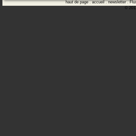
haut de page
.
accueil
.
newsletter
.
Flu
© 2012