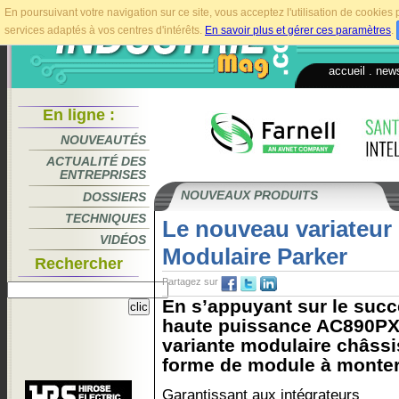
En poursuivant votre navigation sur ce site, vous acceptez l'utilisation de cookie
services adaptés à vos centres d'intérêts.
En savoir plus et gérer ces paramètres
.
accueil
.
news
En ligne :
NOUVEAUTÉS
ACTUALITÉ DES
ENTREPRISES
NOUVEAUX PRODUITS
DOSSIERS
TECHNIQUES
Le nouveau variateur
VIDÉOS
Modulaire Parker
Rechercher
Partagez sur
En s’appuyant sur le succ
haute puissance AC890PX e
variante modulaire châssi
forme de module à monter 
Garantissant aux intégrateurs