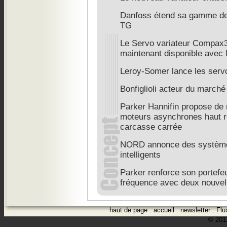
Danfoss étend sa gamme d
TG
Le Servo variateur Compax3
maintenant disponible avec l
Leroy-Somer lance les serv
Bonfiglioli acteur du march
Parker Hannifin propose de
moteurs asynchrones haut r
carcasse carrée
NORD annonce des systèmes
intelligents
Parker renforce son portefeu
fréquence avec deux nouve
haut de page
.
accueil
.
newsletter
.
Flu
© 2012