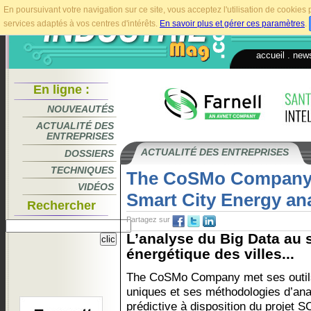
En poursuivant votre navigation sur ce site, vous acceptez l'utilisation de cookie
services adaptés à vos centres d'intérêts.
En savoir plus et gérer ces paramètres
.
accueil
.
news
En ligne :
NOUVEAUTÉS
ACTUALITÉ DES
ENTREPRISES
ACTUALITÉ DES ENTREPRISES
DOSSIERS
TECHNIQUES
The CoSMo Company 
VIDÉOS
Smart City Energy ana
Rechercher
Partagez sur
L’analyse du Big Data au s
énergétique des villes...
The CoSMo Company met ses outil
uniques et ses méthodologies d’an
prédictive à disposition du projet 