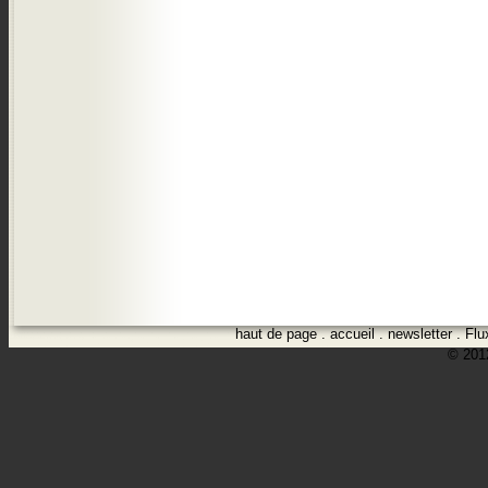
haut de page
.
accueil
.
newsletter
.
Flu
© 2012