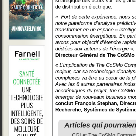
stratégique des actifs sur les gran
de distribution électrique.
«
Fort de cette expérience, nous s
notre plateforme d’analyse prédicti
transformer en un espace « intellig
consommation énergétique. En parti
avons pour objectif d’étendre rapide
dédiées aux acteurs de l’énergie
»,
Directeur Général de The CoSMo
«
L’implication de The CoSMo Comp
majeur, car sa technologie d’analys
complexes va être au cœur de la pl
Avec les 8 autres partenaires indust
académiques du projet, the CoSMo 
émerger de nouveaux business mode
conclut François Stephan, Direc
Recherche, Systèmes de Système
Articles qui pourraie
CGI et The CoSMo Company p