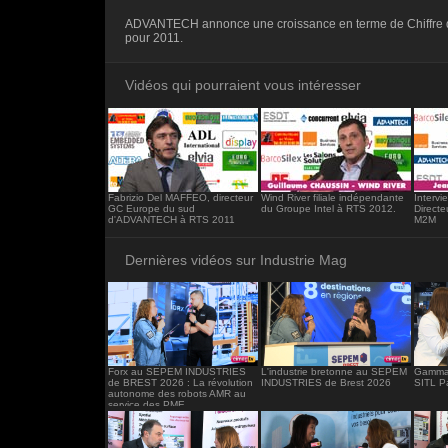
<iframe src="https://www.industrie-mag.c
ADVANTECH annonce une croissance en terme de Chiffre d
frameborder="0"></iframe>
pour 2011.
Vidéos qui pourraient vous intéresser
Fabrizio Del MAFFEO, directeur
Wind River filiale indépendante
Interv
GC Europe du sud
du Groupe Intel à RTS 2012.
Direct
d'ADVANTECH à RTS 2011
M2M
Dernières vidéos sur Industrie Mag
Forx au SEPEM INDUSTRIES
L'industrie bretonne au SEPEM
Gamma 
de BREST 2026 : La révolution
INDUSTRIES de Brest 2026
SITL P
autonome des robots AMR au
service des PME