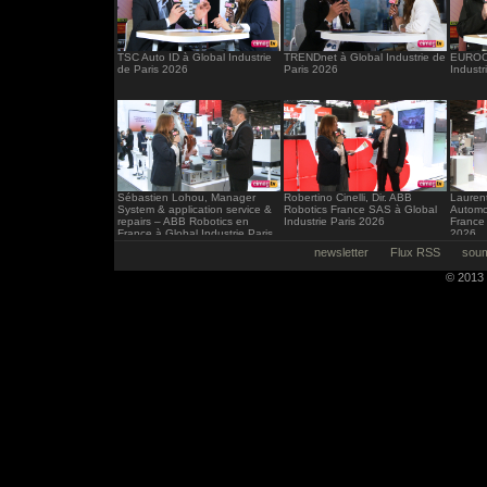
TSC Auto ID à Global Industrie
TRENDnet à Global Industrie de
EUROCI
de Paris 2026
Paris 2026
Industr
Sébastien Lohou, Manager
Robertino Cinelli, Dir. ABB
Laurent
System & application service &
Robotics France SAS à Global
Automo
repairs – ABB Robotics en
Industrie Paris 2026
France 
France à Global Industrie Paris
2026
2026
newsletter
Flux RSS
soum
© 2013 -