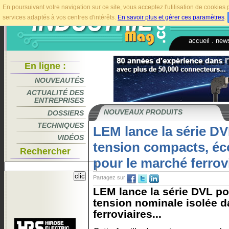
En poursuivant votre navigation sur ce site, vous acceptez l'utilisation de cookie
services adaptés à vos centres d'intérêts.
En savoir plus et gérer ces paramètres
.
accueil
.
news
En ligne :
NOUVEAUTÉS
ACTUALITÉ DES
ENTREPRISES
NOUVEAUX PRODUITS
DOSSIERS
TECHNIQUES
LEM lance la série DV
VIDÉOS
tension compacts, é
Rechercher
pour le marché ferrov
Partagez sur
LEM lance la série DVL po
tension nominale isolée d
ferroviaires...