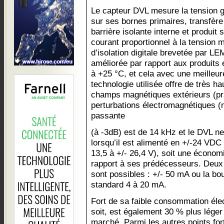
Le capteur DVL mesure la tension g
sur ses bornes primaires, transfère
barrière isolante interne et produi
courant proportionnel à la tension 
d’isolation digitale brevetée par LEM
améliorée par rapport aux produits e
à +25 °C, et cela avec une meilleur
technologie utilisée offre de très 
champs magnétiques extérieurs (pra
perturbations électromagnétiques (
passante
(à -3dB) est de 14 kHz et le DVL 
lorsqu’il est alimenté en +/-24 VDC 
13,5 à +/- 26,4 V), soit une économ
rapport à ses prédécesseurs. Deux
sont possibles : +/- 50 mA ou la bou
standard 4 à 20 mA.
Fort de sa faible consommation élect
soit, est également 30 % plus léger
marché. Parmi les autres points fort