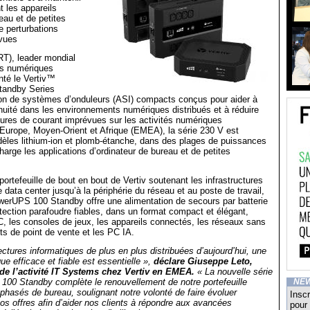
 les appareils
au et de petites
e perturbations
évues
RT), leader mondial
es numériques
enté le Vertiv™
andby Series
ion de systèmes d’onduleurs (ASI) compacts conçus pour aider à
inuité dans les environnements numériques distribués et à réduire
ures de courant imprévues sur les activités numériques
Europe, Moyen-Orient et Afrique (EMEA), la série 230 V est
dèles lithium-ion et plomb-étanche, dans des plages de puissances
harge les applications d’ordinateur de bureau et de petites
portefeuille de bout en bout de Vertiv soutenant les infrastructures
e data center jusqu’à la périphérie du réseau et au poste de travail,
owerUPS 100 Standby offre une alimentation de secours par batterie
tection parafoudre fiables, dans un format compact et élégant,
, les consoles de jeux, les appareils connectés, les réseaux sans
nts de point de vente et les PC IA.
ectures informatiques de plus en plus distribuées d’aujourd’hui, une
que efficace et fiable est essentielle »,
déclare Giuseppe Leto,
 de l’activité IT Systems chez Vertiv en EMEA.
« La nouvelle série
100 Standby complète le renouvellement de notre portefeuille
NE
hasés de bureau, soulignant notre volonté de faire évoluer
Inscr
os offres afin d’aider nos clients à répondre aux avancées
pour 