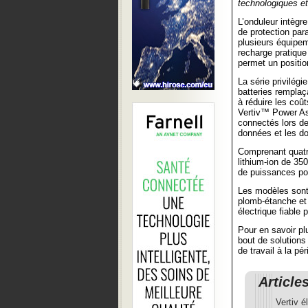
technologiques et 
L’onduleur intègr
de protection par
plusieurs équipem
recharge pratique
permet un positio
La série privilégi
batteries remplaça
à réduire les coût
Vertiv™ Power As
connectés lors de
données et les d
Comprenant quatr
lithium-ion de 3
de puissances pou
Les modèles sont 
plomb-étanche et 
électrique fiable 
Pour en savoir pl
bout de solutions
de travail à la pé
Article
Vertiv 