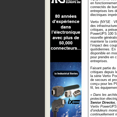
en fonctionnement
connectés de bure
entreprises lors d
électriques impr
Vertiv (NYSE : V
des infrastructur
critiques, a prés
PowerUPS 100 St
nouvelle générat
maintenir la cont
l’impact des coup
quotidiennes. En 
disponible en mo
pour prendre en c
entreprises.
Faisant partie du 
critiques depuis l
la série Vertiv P
de secours et pro
conçu pour les PC
fil, les équipeme
« Dans les archit
protection électri
Senior Director,
Vertiv PowerUPS 
d’onduleurs monop
continuellement n