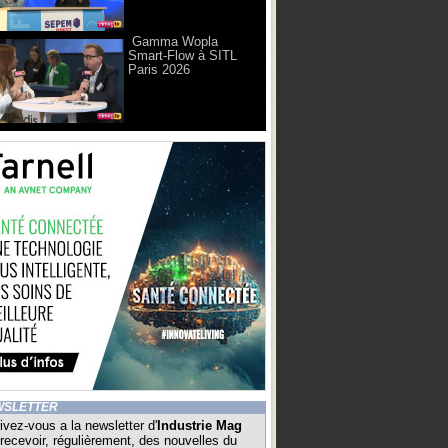
Gamma Wopla
Smart-Flow à SITL
Paris 2026
WSLETTER
ivez-vous a la newsletter d'
Industrie Mag
recevoir, régulièrement, des nouvelles du