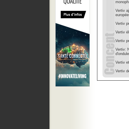
monoph
Vertiv 
europée
Vertiv p
Vertiv 
Vertiv 
Vertiv:
d'ondule
Vertiv e
Vertiv d