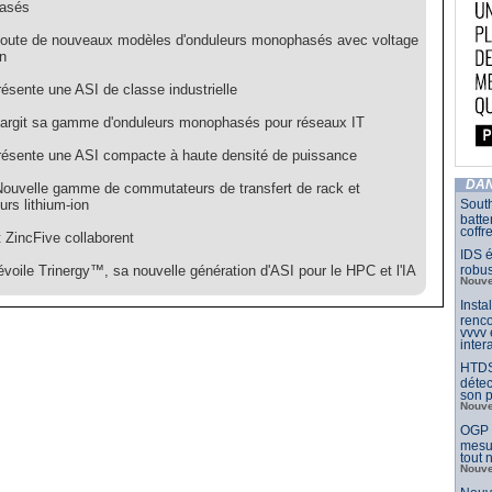
asés
ajoute de nouveaux modèles d'onduleurs monophasés avec voltage
n
résente une ASI de classe industrielle
élargit sa gamme d'onduleurs monophasés pour réseaux IT
présente une ASI compacte à haute densité de puissance
DAN
 Nouvelle gamme de commutateurs de transfert de rack et
urs lithium-ion
South
batte
coffr
t ZincFive collaborent
IDS é
évoile Trinergy™, sa nouvelle génération d'ASI pour le HPC et l'IA
robu
Nouve
Insta
renco
vvvv
inter
HTDS
détec
son p
Nouve
OGP l
mesur
tout
Nouve