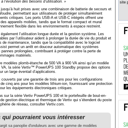
à l’évolution des besoins d’utilisation. »
site 
e jusqu’à huit prises avec une combinaison de batterie de secours et
afoudre, permettant aux utilisateurs de protéger simultanément
ents critiques. Les ports USB-A et USB-C intégrés offrent une
 des appareils mobiles, tandis que le format compact et mural
nnement flexible dans les environnements à espace restreint.
e également l’utilisation longue durée et la gestion système. Les
bles par l’utilisateur aident à prolonger la durée de vie du produit et
s de maintenance, tandis que la compatibilité avec le logiciel
sist permet un arrêt en douceur automatique des systèmes
 pannes prolongées, contribuant à protéger contre la perte de
ommages matériels.
e modèles plomb-étanche de 500 VA à 900 VA ainsi qu’un modèle
50 VA, la série Vertiv™ PowerUPS 100 Standby propose des options
r un large éventail d’applications.
couverts par une garantie de trois ans pour les configurations
de cinq ans pour les modèles lithium-ion, fournissant une protection
pour les équipements électroniques critiques.
us sur la série Vertiv PowerUPS 100 et le portefeuille de bout-en-
 de gestion électrique et thermique de Vertiv qui s’étendent du poste
riphérie de réseau, consulter Vertiv.com.
s qui pourraient vous intéresser
élargit sa panoplie d'onduleurs avec une gamme de modèles