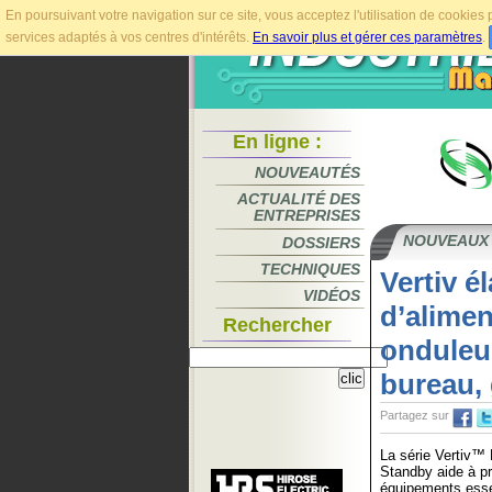
En poursuivant votre navigation sur ce site, vous acceptez l'utilisation de cookie
services adaptés à vos centres d'intérêts.
En savoir plus et gérer ces paramètres
.
En ligne :
NOUVEAUTÉS
ACTUALITÉ DES
ENTREPRISES
NOUVEAUX
DOSSIERS
TECHNIQUES
Vertiv é
VIDÉOS
d’alimen
Rechercher
onduleu
bureau,
Partagez sur
La série Vertiv
Standby aide à pr
équipements essen