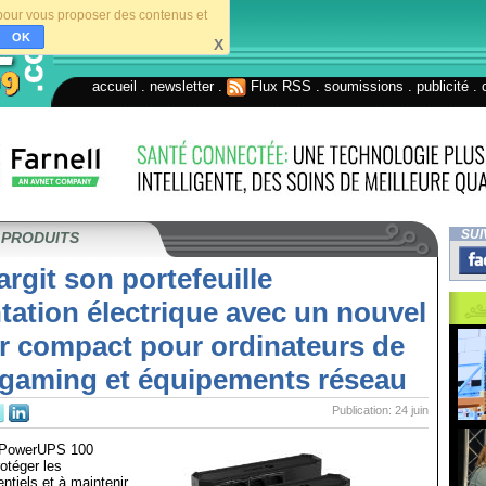
s pour vous proposer des contenus et
OK
X
accueil
.
newsletter
.
Flux RSS
.
soumissions
.
publicité
.
SUI
 PRODUITS
largit son portefeuille
tation électrique avec un nouvel
r compact pour ordinateurs de
 gaming et équipements réseau
Publication: 24 juin
™ PowerUPS 100
otéger les
tiels et à maintenir