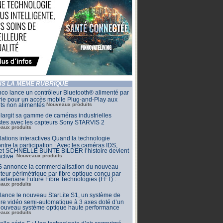
S LA MÊME RUBRIQUE
co lance un contrôleur Bluetooth® alimenté par
rie pour un accès mobile Plug-and-Play aux
ets non alimentés
Nouveaux produits
largit sa gamme de caméras industrielles
stes avec les capteurs Sony STARVIS 2
aux produits
llations interactives Quand la technologie
ntre la participation : Avec les caméras IDS,
 et SCHNELLE BUNTE BILDER l’histoire devient
active.
Nouveaux produits
 annonce la commercialisation du nouveau
teur périmétrique par fibre optique conçu par
artenaire Future Fibre Technologies (FFT) :
aux produits
ance le nouveau StarLite S1, un système de
e vidéo semi-automatique à 3 axes doté d’un
 nouveau système optique haute performance
aux produits