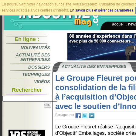
En poursuivant votre navigation sur ce site, vous acceptez l'utilisation de cookie
services adaptés à vos centres d'intérêts.
En savoir plus et gérer ces paramètres
.
accueil
.
news
En ligne :
NOUVEAUTÉS
ACTUALITÉ DES
ENTREPRISES
ACTUALITÉ DES ENTREPRISES
DOSSIERS
TECHNIQUES
Le Groupe Fleuret pou
VIDÉOS
consolidation de la fi
Rechercher
à l’acquisition d’Obje
avec le soutien d’In
Partagez sur
Le Groupe Fleuret réalise l’acquisit
d’Objectif Emballages, société orlé