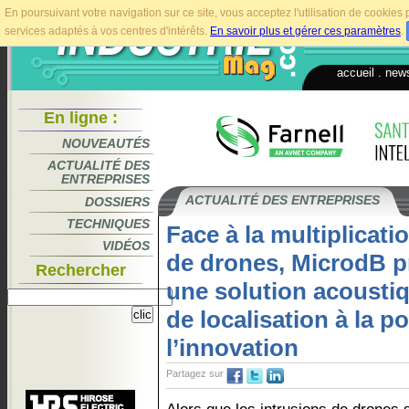
En poursuivant votre navigation sur ce site, vous acceptez l'utilisation de cookie
services adaptés à vos centres d'intérêts.
En savoir plus et gérer ces paramètres
.
accueil
.
news
En ligne :
NOUVEAUTÉS
ACTUALITÉ DES
ENTREPRISES
ACTUALITÉ DES ENTREPRISES
DOSSIERS
TECHNIQUES
Face à la multiplicati
VIDÉOS
de drones, MicrodB 
Rechercher
une solution acoustiq
de localisation à la p
l’innovation
Partagez sur