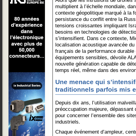
Alors que les intrusions de drones 
multiplient à l’échelle mondiale, da
contexte géopolitique marqué à la fo
persistance du conflit entre la Russi
tensions croissantes impliquant Israë
besoins en technologies de détecti
s’intensifient. Dans ce contexte, M
localisation acoustique avancée du
français de la performance durable 
équipements sensibles, dévoile AL
nouvelle génération capable de déte
temps réel, même dans des environ
Une menace qui s’intensif
traditionnels parfois mis 
Depuis dix ans, l’utilisation malvei
préoccupation majeure, dépassant d
pour concerner l’ensemble des sites
industriels.
Chaque événement d’ampleur, centra