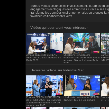
<iframe src="https://www.industrie-mag.c
Bureau Veritas sécurise les investissements durables en cert
frameborder="0"></iframe>
engagements écologiques des entreprises. Grâce à ses expe
transforme les données environnementales en preuves tan
favoriser les financements verts.
Vidéos qui pourraient vous intéresser
Arnaud Diguet de BUREAU
Christophe et Guillaume,
Samuel
VERITAS à Global Industrie de
représentants de Bureau Veritas
SEF P
Paris 2026
au salon Global Industrie Paris
INDUST
2026
Dernières vidéos sur Industrie Mag
Forx au SEPEM INDUSTRIES
L'industrie bretonne au SEPEM
Gamma 
de BREST 2026 : La révolution
INDUSTRIES de Brest 2026
SITL P
autonome des robots AMR au
service des PME