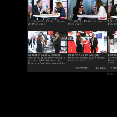
TSC Auto ID à Global Industrie
TRENDnet à Global Industrie de
EUROCI
de Paris 2026
Paris 2026
Industr
Sébastien Lohou, Manager
Robertino Cinelli, Dir. ABB
Laurent
System & application service &
Robotics France SAS à Global
Automo
repairs – ABB Robotics en
Industrie Paris 2026
France 
France à Global Industrie Paris
2026
2026
newsletter
Flux RSS
soum
© 2013 -