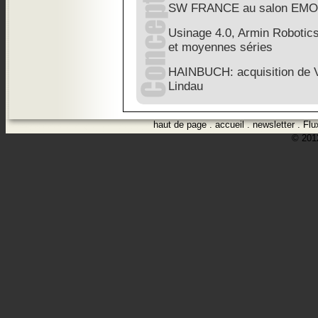
SW FRANCE au salon EMO
Usinage 4.0, Armin Robotics:
et moyennes séries
HAINBUCH: acquisition de V
Lindau
haut de page
.
accueil
.
newsletter
.
Flu
© 2012