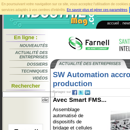
En poursuivant votre navigation sur ce site, vous acceptez l'utilisation de cookie
services adaptés à vos centres d'intérêts.
En savoir plus et gérer ces paramètres
.
accueil
.
news
En ligne :
NOUVEAUTÉS
ACTUALITÉ DES
ENTREPRISES
ACTUALITÉ DES ENTREPRISES
DOSSIERS
TECHNIQUES
SW Automation accroît 
VIDÉOS
production
Rechercher
Partagez sur
Avec Smart FMS...
Assemblage
automatisé de
dispositifs de
bridage et cellules