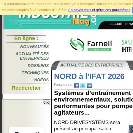
En poursuivant votre navigation sur ce site, vous acceptez l'utilisation de cookie
services adaptés à vos centres d'intérêts.
En savoir plus et gérer ces paramètres
.
accueil
.
news
En ligne :
NOUVEAUTÉS
ACTUALITÉ DES
ENTREPRISES
ACTUALITÉ DES ENTREPRISES
DOSSIERS
TECHNIQUES
NORD à l’IFAT 2026
VIDÉOS
Partagez sur
Rechercher
Systèmes d’entraînement 
environnementaux, solutio
performantes pour pompe
agitateurs...
NORD DRIVESYSTEMS sera
présent au principal salon