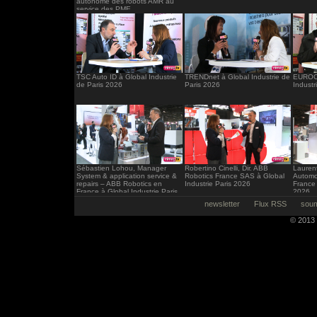
autonome des robots AMR au
service des PME
TSC Auto ID à Global Industrie
TRENDnet à Global Industrie de
EUROCI
de Paris 2026
Paris 2026
Industr
Sébastien Lohou, Manager
Robertino Cinelli, Dir. ABB
Laurent
System & application service &
Robotics France SAS à Global
Automo
repairs – ABB Robotics en
Industrie Paris 2026
France 
France à Global Industrie Paris
2026
2026
newsletter
Flux RSS
soum
© 2013 -