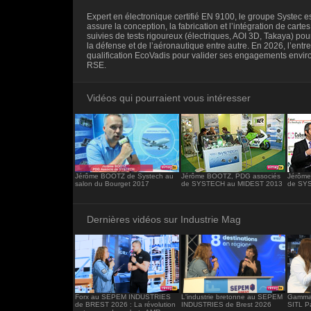
<iframe src="https://www.industrie-mag.c
Expert en électronique certifié EN 9100, le groupe Systec 
frameborder="0"></iframe>
assure la conception, la fabrication et l’intégration de cartes
suivies de tests rigoureux (électriques, AOI 3D, Takaya) pou
la défense et de l’aéronautique entre autre. En 2026, l’entre
qualification EcoVadis pour valider ses engagements envi
RSE.
Vidéos qui pourraient vous intéresser
Jérôme BOOTZ de Systech au
Jérôme BOOTZ, PDG associés
Jérôme
salon du Bourget 2017
de SYSTECH au MIDEST 2013
de SY
Dernières vidéos sur Industrie Mag
Forx au SEPEM INDUSTRIES
L'industrie bretonne au SEPEM
Gamma 
de BREST 2026 : La révolution
INDUSTRIES de Brest 2026
SITL P