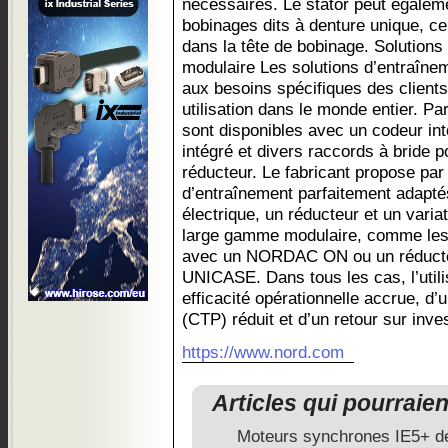
nécessaires. Le stator peut égalem
bobinages dits à denture unique, ce q
dans la tête de bobinage. Solutions
modulaire Les solutions d’entraîn
aux besoins spécifiques des client
utilisation dans le monde entier. P
sont disponibles avec un codeur in
intégré et divers raccords à bride 
réducteur. Le fabricant propose par
d’entraînement parfaitement adapt
électrique, un réducteur et un vari
large gamme modulaire, comme les
avec un NORDAC ON ou un réducte
UNICASE. Dans tous les cas, l’utili
efficacité opérationnelle accrue, d’
(CTP) réduit et d’un retour sur inv
https://www.nord.com
Articles qui pourraie
Moteurs synchrones IE5