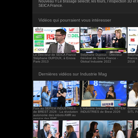
Nouveau !! Le brasage sélectif, les fours, l’inspection 3D e
<iframe src="https://www.industrie-mag.c
SEICA France.
frameborder="0"></iframe>
Vidéos qui pourraient vous intéresser
Le Directeur de SEICA France
Stéphane Dupoux - Directeur
Stéph
Stéphane DUPOUX, à Enova
Général de Seica France -
France,
Paris 2013
Global Industrie 2022
2018
Dernières vidéos sur Industrie Mag
Forx au SEPEM INDUSTRIES
L'industrie bretonne au SEPEM
Gamma 
de BREST 2026 : La révolution
INDUSTRIES de Brest 2026
SITL P
autonome des robots AMR au
service des PME