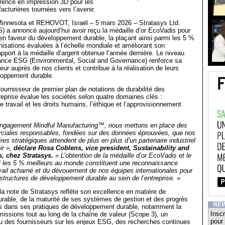
érence en impression 3D pour les
acturières tournées vers l’avenir.
nesota et REHOVOT, Israël – 5 mars 2026 – Stratasys Ltd.
a annoncé aujourd’hui avoir reçu la médaille d’or EcoVadis pour
n faveur du développement durable, la plaçant ainsi parmi les 5 %
isations évaluées à l’échelle mondiale et améliorant son
pport à la médaille d’argent obtenue l’année dernière. Le niveau
ance ESG (Environmental, Social and Governance) renforce sa
eur auprès de nos clients et contribue à la réalisation de leurs
loppement durable.
ournisseur de premier plan de notations de durabilité des
treprise évalue les sociétés selon quatre domaines clés :
e travail et les droits humains, l’éthique et l’approvisionnement
engagement Mindful Manufacturing™, nous mettons en place des
ciales responsables, fondées sur des données éprouvées, que nos
ires stratégiques attendent de plus en plus d’un partenaire industriel
ir »,
déclare Rosa Coblens, vice president, Sustainability and
 chez Stratasys.
« L’obtention de la médaille d’or EcoVadis et le
 les 5 % meilleurs au monde constituent une reconnaissance
vail acharné et du dévouement de nos équipes internationales pour
rastructures de développement durable au sein de l’entreprise. »
 la note de Stratasys reflète son excellence en matière de
rable, de la maturité de ses systèmes de gestion et des progrès
NE
és dans ses pratiques de développement durable, notamment la
Inscr
missions tout au long de la chaîne de valeur (Scope 3), un
pour 
 des fournisseurs sur les enjeux ESG, des recherches continues