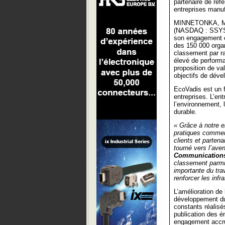
partenaire de réf
entreprises manuf
MINNETONKA, Min
(NASDAQ : SSYS) 
son engagement e
des 150 000 organ
classement par ra
élevé de perform
proposition de val
objectifs de déve
EcoVadis est un f
entreprises. L’en
l’environnement, l
durable.
« Grâce à notre 
pratiques commer
clients et partena
tourné vers l’aven
Communications,
classement parmi
importante du tra
renforcer les inf
L’amélioration de
développement du
constants réalis
publication des é
engagement accru