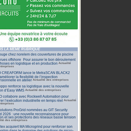
S LA MÊME RUBRIQUE
ouge chez norelem des couvertures de piscine
rues offshore Pour assurer le bon déroulement
hoses en logistique et en production
Actualité
ntreprises
 CREAFORM lance le MetraSCAN BLACK2
améliorer la flexibilité de l’inspection
sionnelle en atelier
Actualité des entreprises
ppo renforce sa logistique avec la nouvelle
ion d’Easy WMS
Actualité des entreprises
O collabore avec Rockwell Automation pour
rer l’exécution industrielle en temps réel
Actualité
ntreprises
olutions ProGrid nommées au GIT Security
d 2026 : une nouvelle reconnaissance pour
n et ses protections des réseaux basse tension
lité des entreprises
tex acquiert MA Microgrind pour renforcer son
rship dans le domaine des solutions de micro-