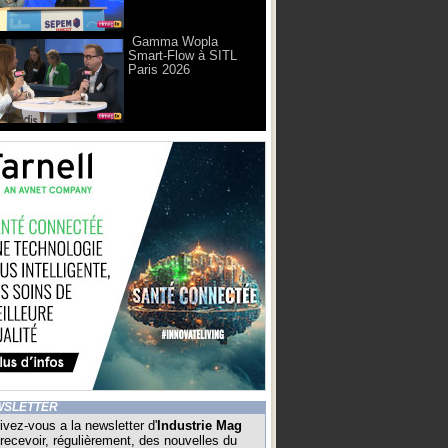
Gamma Wopla
Smart-Flow à SITL
Paris 2026
WSLETTER
ivez-vous a la newsletter d'
Industrie Mag
recevoir, régulièrement, des nouvelles du