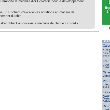
emporte la médaille d'or EcoVadis pour le développement
pe SKF obtient d’excellentes notations en matière de
pement durable
sker obtient à nouveau la médaille de platine EcoVadis
DAN
Ça b
aux g
des c
des e
FARO
pour 
dimen
Giose
vers
VISE
intég
des e
Les s
Awar
Merse
Actua
Dipro
leade