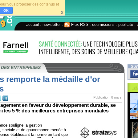
s pour vous proposer des contenus et
OK
X
accueil
.
newsletter
.
Flux RSS
.
soumissions
.
publicité
.
SUI
 DES ENTREPRISES
s remporte la médaille d’or
s
Publication: 8 mars
agement en faveur du développement durable, se
i les 5 % des meilleures entreprises mondiales
nce souligne la gestion
, sociale et de gouvernance menée à
reprise établissant la norme en tant que