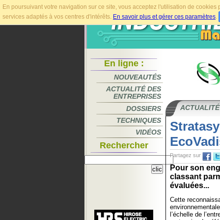
En poursuivant votre navigation sur ce site, vous acceptez l'utilisation de cookie
services adaptés à vos centres d'intérêts.
En savoir plus et gérer ces paramètres
.
En ligne :
NOUVEAUTÉS
ACTUALITÉ DES
ENTREPRISES
ACTUALITÉ
DOSSIERS
TECHNIQUES
Stratasy
VIDÉOS
EcoVadi
Rechercher
Partagez sur
Pour son eng
classant parm
évaluées...
Cette reconnaissa
environnementale
l’échelle de l’ent