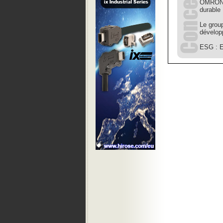
OMRON r
durable
Le grou
dévelop
ESG : E