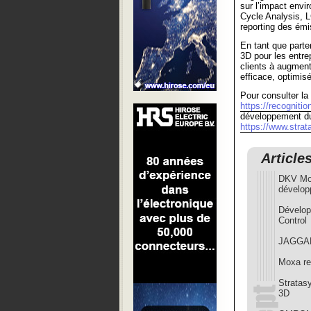
sur l’impact envi
Cycle Analysis, L
reporting des émi
En tant que parte
3D pour les entre
clients à augment
efficace, optimis
Pour consulter la
https://recogniti
développement du
https://www.strat
Article
DKV Mob
dévelop
Dévelop
Control
JAGGAER
Moxa re
Stratas
3D