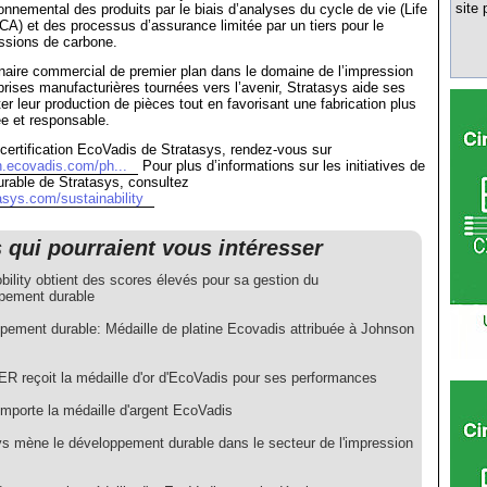
site 
ronnemental des produits par le biais d’analyses du cycle de vie (Life
CA) et des processus d’assurance limitée par un tiers pour le
ssions de carbone.
naire commercial de premier plan dans le domaine de l’impression
prises manufacturières tournées vers l’avenir, Stratasys aide ses
er leur production de pièces tout en favorisant une fabrication plus
ée et responsable.
 certification EcoVadis de Stratasys, rendez-vous sur
on.ecovadis.com/ph...
Pour plus d’informations sur les initiatives de
rable de Stratasys, consultez
asys.com/sustainability
s qui pourraient vous intéresser
ility obtient des scores élevés pour sa gestion du
pement durable
pement durable: Médaille de platine Ecovadis attribuée à Johnson
 reçoit la médaille d'or d'EcoVadis pour ses performances
mporte la médaille d'argent EcoVadis
ys mène le développement durable dans le secteur de l'impression