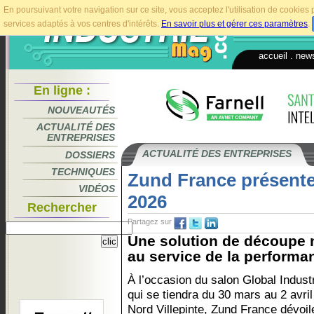
En poursuivant votre navigation sur ce site, vous acceptez l'utilisation de cookie
services adaptés à vos centres d'intérêts.
En savoir plus et gérer ces paramètres
.
accueil
.
news
En ligne :
NOUVEAUTÉS
ACTUALITÉ DES
ENTREPRISES
ACTUALITÉ DES ENTREPRISES
DOSSIERS
TECHNIQUES
Zund France présente 
VIDÉOS
2026
Rechercher
Partagez sur
Une solution de découpe 
au service de la performanc
À l’occasion du salon Global Indust
qui se tiendra du 30 mars au 2 avril
Nord Villepinte, Zund France dévoil