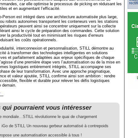
rectif
mmandes, car elle optimise le processus de picking en réduisant les
iles et en augmentant l’efficacité.
-Person est intégré dans une architecture automatisée plus large,
ou robots autonomes transportent les conteneurs vers les stations
s opérateurs peuvent ainsi se concentrer uniquement sur la collecte
élérant ainsi le cycle de préparation des commandes. Cette solution
rer la productivité tout en minimisant les risques d’erreurs
duisant les coûts opérationnels.
ularité, interconnexion et personnalisation, STILL démontre au
té à transformer des technologies intelligentes en solutions
ives et parfaitement adaptées aux enjeux spécifiques de chaque
 s’agisse d’une première étape vers l’automatisation ou de la mise en
mes logistiques entièrement intégrés, STILL accompagne ses
phase de leur transformation. Avec une approche pragmatique,
nce et valeur ajoutée, STILL confirme ainsi son ambition : rendre
ccessible, flexible et durable pour relever les défis logistiques
de demain.
r
s qui pourraient vous intéresser
e mondiale…STILL révolutionne le quai de chargement
iGo de STILL Un nouveau gerbeur automatisé à contrepoids
ropose une automatisation accessible à tous !