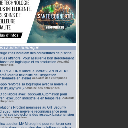
S LA MÊME RUBRIQUE
ouge chez norelem des couvertures de piscine
rues offshore Pour assurer le bon déroulement
hoses en logistique et en production
Actualité
ntreprises
 CREAFORM lance le MetraSCAN BLACK2
améliorer la flexibilité de l’inspection
sionnelle en atelier
Actualité des entreprises
ppo renforce sa logistique avec la nouvelle
ion d’Easy WMS
Actualité des entreprises
O collabore avec Rockwell Automation pour
rer l’exécution industrielle en temps réel
Actualité
ntreprises
olutions ProGrid nommées au GIT Security
d 2026 : une nouvelle reconnaissance pour
n et ses protections des réseaux basse tension
lité des entreprises
tex acquiert MA Microgrind pour renforcer son
rship dans le domaine des solutions de micro-