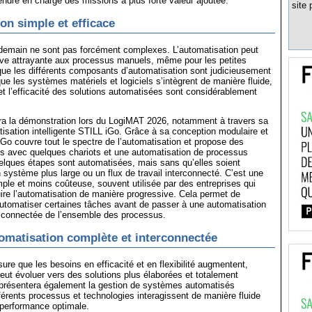
ndre en charge des missions à plus forte valeur ajoutée.
site 
on simple et efficace
 demain ne sont pas forcément complexes. L’automatisation peut
ative attrayante aux processus manuels, même pour les petites
que les différents composants d’automatisation sont judicieusement
ue les systèmes matériels et logiciels s’intègrent de manière fluide,
 et l’efficacité des solutions automatisées sont considérablement
ra la démonstration lors du LogiMAT 2026, notamment à travers sa
tisation intelligente STILL iGo. Grâce à sa conception modulaire et
iGo couvre tout le spectre de l’automatisation et propose des
es avec quelques chariots et une automatisation de processus
elques étapes sont automatisées, mais sans qu’elles soient
 système plus large ou un flux de travail interconnecté. C’est une
ple et moins coûteuse, souvent utilisée par des entreprises qui
uire l’automatisation de manière progressive. Cela permet de
tomatiser certaines tâches avant de passer à une automatisation
 connectée de l’ensemble des processus.
omatisation complète et interconnectée
re que les besoins en efficacité et en flexibilité augmentent,
peut évoluer vers des solutions plus élaborées et totalement
 présentera également la gestion de systèmes automatisés
érents processus et technologies interagissent de manière fluide
 performance optimale.