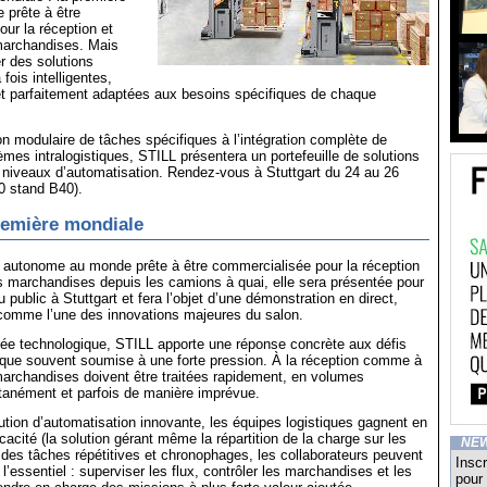
 prête à être
ur la réception et
 marchandises. Mais
 des solutions
fois intelligentes,
et parfaitement adaptées aux besoins spécifiques de chaque
on modulaire de tâches spécifiques à l’intégration complète de
tèmes intralogistiques, STILL présentera un portefeuille de solutions
 niveaux d’automatisation. Rendez-vous à Stuttgart du 24 au 26
0 stand B40).
remière mondiale
n autonome au monde prête à être commercialisée pour la réception
es marchandises depuis les camions à quai, elle sera présentée pour
u public à Stuttgart et fera l’objet d’une démonstration en direct,
 comme l’une des innovations majeures du salon.
ée technologique, STILL apporte une réponse concrète aux défis
ique souvent soumise à une forte pression. À la réception comme à
 marchandises doivent être traitées rapidement, en volumes
tanément et parfois de manière imprévue.
ution d’automatisation innovante, les équipes logistiques gagnent en
icacité (la solution gérant même la répartition de la charge sur les
NE
 des tâches répétitives et chronophages, les collaborateurs peuvent
Inscr
l’essentiel : superviser les flux, contrôler les marchandises et les
pour 