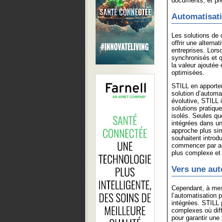
documents, et pre
Automatisati
Les solutions de
offrir une altern
entreprises. Lors
synchronisés et q
la valeur ajoutée
optimisées.
STILL en apporte
solution d’automa
évolutive, STILL 
solutions pratiqu
isolés. Seules qu
intégrées dans un
approche plus sim
souhaitent introd
commencer par au
plus complexe et
Vers une aut
Cependant, à mesu
l’automatisation 
intégrées. STILL
complexes où diff
pour garantir une