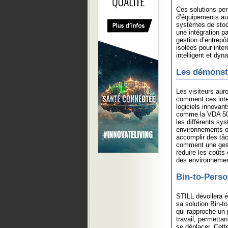
Ces solutions per
d’équipements au
systèmes de stock
une intégration p
gestion d’entrepô
isolées pour inte
intelligent et dyn
Les démonstr
Les visiteurs aur
comment ces inter
logiciels innovant
comme la VDA 5050
les différents sy
environnements où
accomplir des tâ
comment une gesti
réduire les coûts 
des environnemen
Bin-to-Perso
STILL dévoilera é
sa solution Bin-t
qui rapproche un 
travail, permettan
se déplacer. Cett