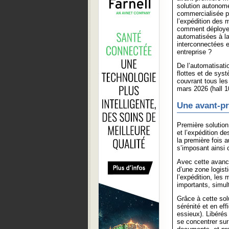
solution autonome
commercialisée po
l’expédition des
comment déployer
automatisées à la 
interconnectées 
entreprise ?
De l’automatisati
flottes et de sys
couvrant tous les
mars 2026 (hall 1
Une avant-p
Première solutio
et l’expédition d
la première fois a
s’imposant ainsi
Avec cette avanc
d’une zone logist
l’expédition, les
importants, simul
Grâce à cette sol
sérénité et en eff
essieux). Libérés
se concentrer sur 