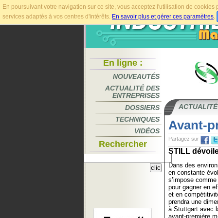
En poursuivant votre navigation sur ce site, vous acceptez l'utilisation de cookie
services adaptés à vos centres d'intérêts.
En savoir plus et gérer ces paramètres
.
En ligne :
NOUVEAUTÉS
ACTUALITÉ DES
ENTREPRISES
ACTUALITÉ
DOSSIERS
TECHNIQUES
Avant-p
VIDÉOS
Partagez sur
Rechercher
STILL dévoile
Dans des environ
en constante évol
s’impose comme u
pour gagner en effi
et en compétitivi
prendra une dimen
à Stuttgart avec 
avant-première mo