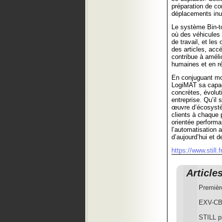
préparation de co
déplacements inut
Le système Bin-to
où des véhicules 
de travail, et le
des articles, acc
contribue à amélio
humaines et en ré
En conjuguant mod
LogiMAT sa capaci
concrètes, évolut
entreprise. Qu’il
œuvre d’écosystè
clients à chaque 
orientée performa
l’automatisation a
d’aujourd’hui et 
https://www.still.f
Article
Premièr
EXV-CB 
STILL p