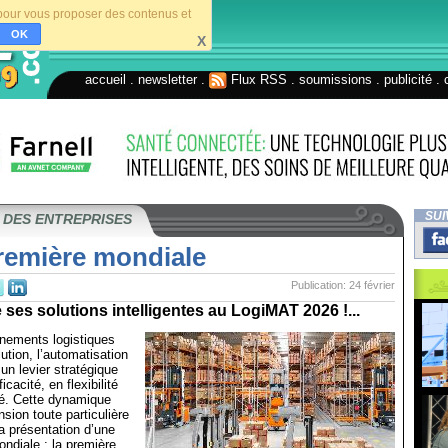
s pour vous proposer des contenus et
OK
X
accueil
.
newsletter
.
Flux RSS
.
soumissions
.
publicité
.
SUI
 DES ENTREPRISES
remière mondiale
Publication: 24 février
 ses solutions intelligentes au LogiMAT 2026 !...
nements logistiques
ution, l’automatisation
n levier stratégique
cacité, en flexibilité
té. Cette dynamique
sion toute particulière
la présentation d’une
ndiale : la première