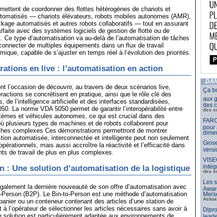
mettent de coordonner des flottes hétérogènes de chariots et
tomatisés — chariots élévateurs, robots mobiles autonomes (AMR),
age automatisés et autres robots collaboratifs — tout en assurant
arfaite avec des systèmes logiciels de gestion de flotte ou de
t. Ce type d’automatisation va au-delà de l’automatisation de tâches
rconnecter de multiples équipements dans un flux de travail
amique, capable de s’ajuster en temps réel à l’évolution des priorités.
ations en live : l’automatisation en action
DAN
ont l’occasion de découvrir, au travers de deux scénarios live,
Ça b
actions se concrétisent en pratique, ainsi que le rôle clé des
aux g
s, de l’intelligence artificielle et des interfaces standardisées,
des c
. La norme VDA 5050 permet de garantir l’interopérabilité entre
des e
stèmes et véhicules autonomes, ce qui est crucial dans des
FARO
 plusieurs types de machines et de robots collaborent pour
pour 
ches complexes Ces démonstrations permettront de montrer
dimen
on automatisée, interconnectée et intelligente peut non seulement
Giose
opérationnels, mais aussi accroître la réactivité et l’efficacité dans
vers
ts de travail de plus en plus complexes.
VISE
intég
n : Une solution d’automatisation de la logistique
des e
Les s
galement la dernière nouveauté de son offre d’automatisation avec
Awar
o-Person (B2P). Le Bin-to-Person est une méthode d’automatisation
Merse
Actua
panier ou un conteneur contenant des articles d’une station de
t à l’opérateur de sélectionner les articles nécessaires sans avoir à
Dipro
e solution est particulièrement adaptée aux environnements de
leade