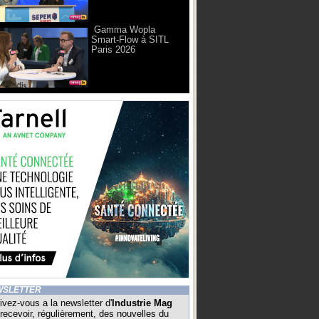
Gamma Wopla
Smart-Flow à SITL
Paris 2026
WSLETTER
ivez-vous a la newsletter d'
Industrie Mag
recevoir, régulièrement, des nouvelles du