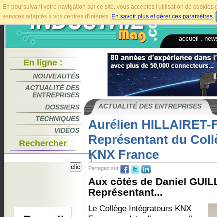
En poursuivant votre navigation sur ce site, vous acceptez l'utilisation de cookie
services adaptés à vos centres d'intérêts.
En savoir plus et gérer ces paramètres
.
accueil
.
news
En ligne :
NOUVEAUTÉS
ACTUALITÉ DES
ENTREPRISES
ACTUALITÉ DES ENTREPRISES
DOSSIERS
TECHNIQUES
Aurélien HILLAIRET
VIDÉOS
Représentant du Coll
Rechercher
KNX France
Partagez sur
Aux côtés de Daniel GUI
Représentant...
Le Collège Intégrateurs KNX