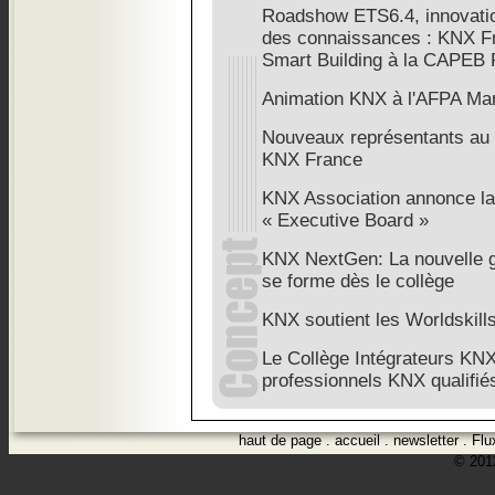
Roadshow ETS6.4, innovatio
des connaissances : KNX Fra
Smart Building à la CAPEB 
Animation KNX à l'AFPA Mars
Nouveaux représentants au s
KNX France
KNX Association annonce la
« Executive Board »
KNX NextGen: La nouvelle g
se forme dès le collège
KNX soutient les Worldskill
Le Collège Intégrateurs KNX
professionnels KNX qualifié
haut de page
.
accueil
.
newsletter
.
Flu
© 2012