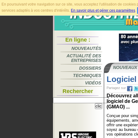
En poursuivant votre navigation sur ce site, vous acceptez l'utilisation de cookie
services adaptés à vos centres d'intérêts.
En savoir plus et gérer ces paramètres
.
En ligne :
NOUVEAUTÉS
ACTUALITÉ DES
ENTREPRISES
NOUVEAUX
DOSSIERS
TECHNIQUES
Logicie
VIDÉOS
Partagez sur
Rechercher
Découvrez all
logiciel de G
(GMAO) ...
Conçue pour simp
équipements, amél
offrir une expéri
soyez au bureau o
vos opérations cl