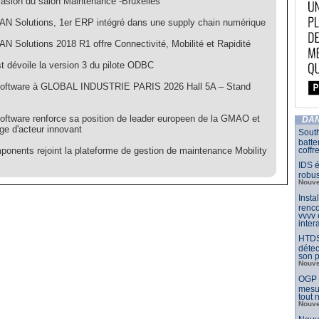
ccasion du salon Maintenance -Bruxelles
N Solutions, 1er ERP intégré dans une supply chain numérique
N Solutions 2018 R1 offre Connectivité, Mobilité et Rapidité
t dévoile la version 3 du pilote ODBC
oftware à GLOBAL INDUSTRIE PARIS 2026 Hall 5A – Stand
ftware renforce sa position de leader europeen de la GMAO et
DAN
ge d'acteur innovant
South
batte
onents rejoint la plateforme de gestion de maintenance Mobility
coffr
IDS é
robu
Nouve
Insta
renco
vvvv
inter
HTDS
détec
son p
Nouve
OGP l
mesur
tout
Nouve