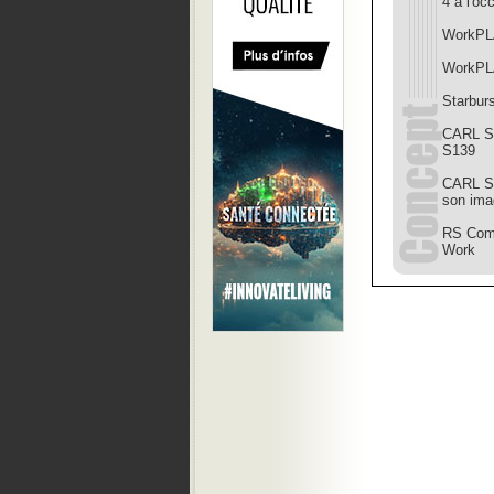
4 à l'o
WorkPLA
WorkPLA
Starburs
CARL S
S139
CARL So
son ima
RS Comp
Work