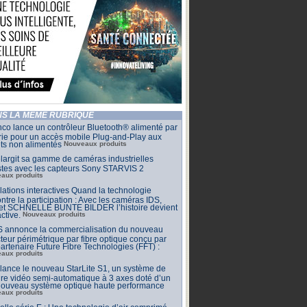
S LA MÊME RUBRIQUE
co lance un contrôleur Bluetooth® alimenté par
rie pour un accès mobile Plug-and-Play aux
ets non alimentés
Nouveaux produits
largit sa gamme de caméras industrielles
stes avec les capteurs Sony STARVIS 2
aux produits
llations interactives Quand la technologie
ntre la participation : Avec les caméras IDS,
 et SCHNELLE BUNTE BILDER l’histoire devient
active.
Nouveaux produits
 annonce la commercialisation du nouveau
teur périmétrique par fibre optique conçu par
artenaire Future Fibre Technologies (FFT) :
aux produits
ance le nouveau StarLite S1, un système de
e vidéo semi-automatique à 3 axes doté d’un
 nouveau système optique haute performance
aux produits