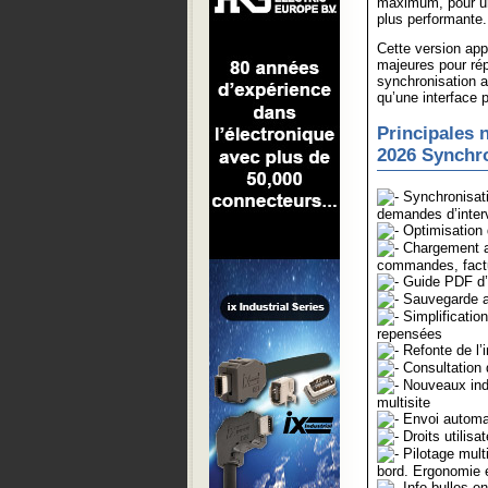
maximum, pour une
plus performante.
Cette version app
majeures pour ré
synchronisation am
qu’une interface p
Principales 
2026 Synchro
Synchronisatio
demandes d’interv
Optimisation 
Chargement ac
commandes, facture
Guide PDF d’i
Sauvegarde au
Simplification
repensées
Refonte de l’i
Consultation 
Nouveaux indic
multisite
Envoi automat
Droits utilisa
Pilotage mult
bord. Ergonomie 
Info-bulles en