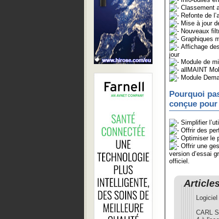
Classement al
Refonte de l’a
Mise à jour de
Nouveaux filt
Graphiques mo
Affichage des
jour
Module de mis
allMAINT Mobi
Module Demand
Pourquoi pas
conçue pour 
Simplifier l’ut
Offrir des pe
Optimiser le 
Offrir une ges
version d’essai g
officiel.
Article
Logicie
CARL So