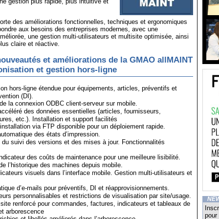
 gestion plus rapide, plus intuitive et
orte des améliorations fonctionnelles, techniques et ergonomiques
pondre aux besoins des entreprises modernes, avec une
éliorée, une gestion multi-utilisateurs et multisite optimisée, ainsi
lus claire et réactive.
nouveautés et améliorations de la GMAO allMAINT
nisation et gestion hors-ligne
n hors-ligne étendue pour équipements, articles, préventifs et
ention (DI).
de la connexion ODBC client-serveur sur mobile.
céléré des données essentielles (articles, fournisseurs,
s, etc.). Installation et support facilités
nstallation via FTP disponible pour un déploiement rapide.
tomatique des états d’impression.
 du suivi des versions et des mises à jour. Fonctionnalités
ndicateur des coûts de maintenance pour une meilleure lisibilité.
de l’historique des machines depuis mobile.
ateurs visuels dans l’interface mobile. Gestion multi-utilisateurs et
ique d’e-mails pour préventifs, DI et réapprovisionnements.
teurs personnalisables et restrictions de visualisation par site/usage.
NE
isite renforcé pour commandes, factures, indicateurs et tableaux de
Inscr
et arborescence
pour 
richies et libellés améliorés dans l’arborescence.