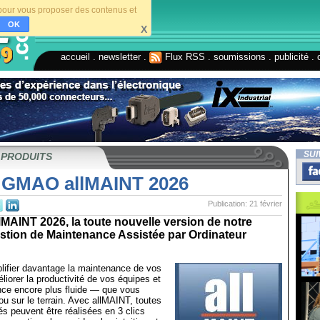
s pour vous proposer des contenus et
OK
X
accueil
.
newsletter
.
Flux RSS
.
soumissions
.
publicité
.
SUI
 PRODUITS
l GMAO allMAINT 2026
Publication: 21 février
MAINT 2026, la toute nouvelle version de notre
estion de Maintenance Assistée par Ordinateur
lifier davantage la maintenance de vos
iorer la productivité de vos équipes et
ence encore plus fluide — que vous
u sur le terrain. Avec allMAINT, toutes
és peuvent être réalisées en 3 clics