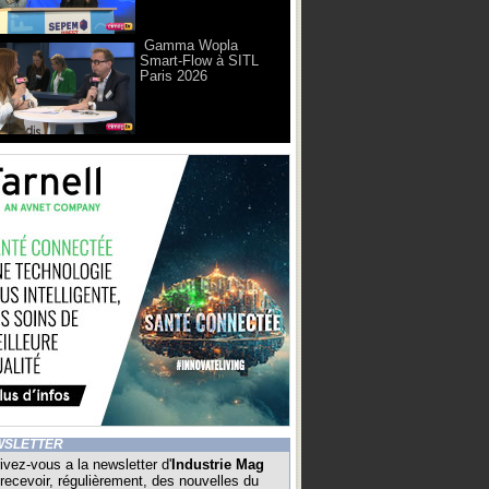
Gamma Wopla
Smart-Flow à SITL
Paris 2026
WSLETTER
ivez-vous a la newsletter d'
Industrie Mag
recevoir, régulièrement, des nouvelles du