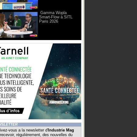
Gamma Wopla
Smart-Flow à SITL
Paris 2026
WSLETTER
ivez-vous a la newsletter d'
Industrie Mag
recevoir, régulièrement, des nouvelles du