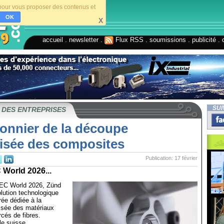
s pour vous proposer des contenus et
OK
X
accueil
.
newsletter
.
Flux RSS
.
soumissions
.
publicité
.
SUI
 DES ENTREPRISES
ionnier de la découpe
isée des composites
Publication: 17 février
 World 2026...
JEC World 2026, Zünd
lution technologique
rée dédiée à la
sée des matériaux
cés de fibres.
le suisse