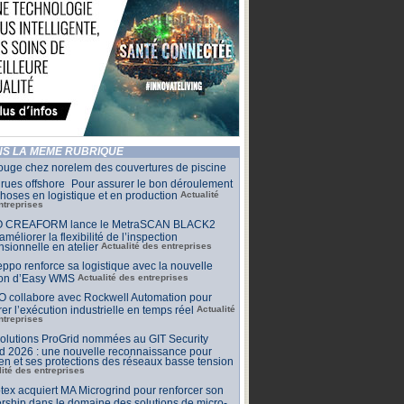
S LA MÊME RUBRIQUE
ouge chez norelem des couvertures de piscine
rues offshore Pour assurer le bon déroulement
hoses en logistique et en production
Actualité
ntreprises
 CREAFORM lance le MetraSCAN BLACK2
améliorer la flexibilité de l’inspection
sionnelle en atelier
Actualité des entreprises
ppo renforce sa logistique avec la nouvelle
ion d’Easy WMS
Actualité des entreprises
O collabore avec Rockwell Automation pour
rer l’exécution industrielle en temps réel
Actualité
ntreprises
olutions ProGrid nommées au GIT Security
d 2026 : une nouvelle reconnaissance pour
n et ses protections des réseaux basse tension
lité des entreprises
tex acquiert MA Microgrind pour renforcer son
rship dans le domaine des solutions de micro-