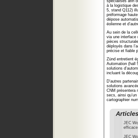
spécialisés afin 
à la logistique d
5, stand Q112) il
préformage haute
dépose automatisé
éolienne et d’autr
Au sein de la cel
via une interface
pièces structural
déployés dans l’
précise et fiable 
Zünd entretient é
Automation (hall 
solutions d’autom
incluant la décou
D’autres partena
solutions avancé
CNM présentera n
secs, ainsi qu’un
cartographier num
Article
JEC Wor
efficace
JEC Wor