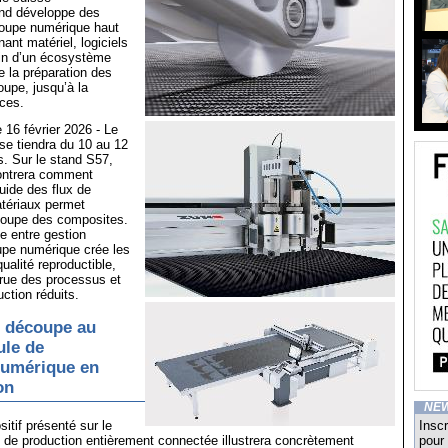
nd développe des
oupe numérique haut
nt matériel, logiciels
ein d’un écosystème
e la préparation des
upe, jusqu’à la
èces.
e 16 février 2026 - Le
se tiendra du 10 au 12
. Sur le stand S57,
ontrera comment
luide des flux de
tériaux permet
écoupe des composites.
ite entre gestion
oupe numérique crée les
ualité reproductible,
ccrue des processus et
ction réduits.
e découpe au
lule de
numérique en
on
NE
itif présenté sur le
Inscr
e de production entièrement connectée illustrera concrètement
pour 