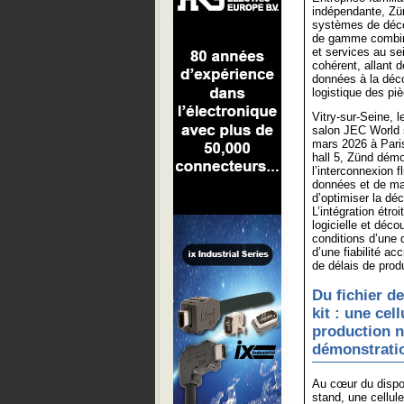
indépendante, Zü
systèmes de déc
de gamme combina
et services au s
cohérent, allant d
données à la déco
logistique des pi
Vitry-sur-Seine, l
salon JEC World 
mars 2026 à Paris
hall 5, Zünd dém
l’interconnexion f
données et de ma
d’optimiser la d
L’intégration étro
logicielle et déc
conditions d’une q
d’une fiabilité a
de délais de produ
Du fichier d
kit : une cel
production 
démonstrati
Au cœur du dispos
stand, une cellul