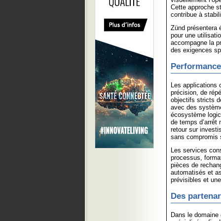
Cette approche st
contribue à stabi
Zünd présentera é
pour une utilisat
accompagne la pr
des exigences sp
Performance i
Les applications
précision, de rép
objectifs stricts
avec des système
écosystème logic
de temps d’arrêt 
retour sur invest
sans compromis su
Les services const
processus, format
pièces de rechang
automatisés et as
prévisibles et un
Des partenar
Dans le domaine 