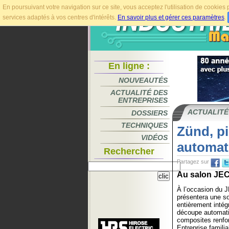
En poursuivant votre navigation sur ce site, vous acceptez l'utilisation de cookie
services adaptés à vos centres d'intérêts.
En savoir plus et gérer ces paramètres
.
En ligne :
NOUVEAUTÉS
ACTUALITÉ DES
ENTREPRISES
ACTUALITÉ
DOSSIERS
TECHNIQUES
Zünd, p
VIDÉOS
automat
Rechercher
Partagez sur
Au salon JEC
À l’occasion du 
présentera une so
entièrement intég
découpe automati
composites renfor
Entreprise familia