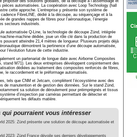
de proposer des solutions globales, de la découpe à l’assemblage et
rectif
es pièces automatisées. La coopération avec Loop Technology (hall
lustre cette approche. L’entreprise y présente son système de
 cadence FibreLINE, dédié à la découpe, au séquençage et à la
e de grandes nappes de fibres pour l’aéronautique, l’énergie
es secteurs industriels.
lule automatisée Q-Line, la technologie de découpe Zünd, intégrée
 machine-machine dédiée, joue un rôle clé dans la production de
es pouvant atteindre 21,4 mètres de longueur. Plusieurs projets déjà
aéronautique démontrent la pertinence d’une découpe automatisée,
pour l’évolution future de cette industrie.
galement un partenariat de longue date avec Airborne Composites
5, stand M71). Les deux entreprises développent conjointement des
atisation dédiées au traitement des composites renforcés de fibres,
pe, le raccordement et le préformage automatisés.
ires, tels que CNM et Jetcam, complètent l’écosystème avec des
es de manutention et de gestion des données. Sur le stand Zünd,
otamment sa solution de déroulement pour préimprégnés et tissus
 système d’inspection par caméras permettant de détecter et
ériquement les défauts matière.
s qui pourraient vous intéresser
ld 2025: Zünd présente une solution de découpe automatisée et
ld 2023: Zünd France dévoile ses derniers développements