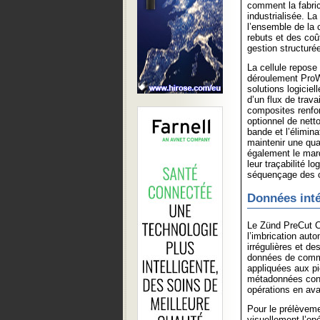
comment la fabri
industrialisée. L
l’ensemble de la c
rebuts et des coût
gestion structuré
La cellule repos
déroulement ProW
solutions logiciel
d’un flux de trav
composites renfo
optionnel de nett
bande et l’élimina
maintenir une qu
également le marq
leur traçabilité l
séquençage des 
Données inté
Le Zünd PreCut Ce
l’imbrication aut
irrégulières et de
données de comma
appliquées aux pi
métadonnées const
opérations en aval
Pour le prélèveme
visuellement l’op