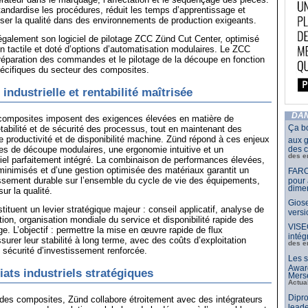
andardise les procédures, réduit les temps d’apprentissage et
liser la qualité dans des environnements de production exigeants.
galement son logiciel de pilotage ZCC Zünd Cut Center, optimisé
ion tactile et doté d’options d’automatisation modulaires. Le ZCC
éparation des commandes et le pilotage de la découpe en fonction
écifiques du secteur des composites.
ndustrielle et rentabilité maîtrisée
DAN
 composites imposent des exigences élevées en matière de
Ça b
étabilité et de sécurité des processus, tout en maintenant des
 de productivité et de disponibilité machine. Zünd répond à ces enjeux
aux g
s de découpe modulaires, une ergonomie intuitive et un
des c
des e
iel parfaitement intégré. La combinaison de performances élevées,
minimisés et d’une gestion optimisée des matériaux garantit un
FARO
issement durable sur l’ensemble du cycle de vie des équipements,
pour 
dimen
r la qualité.
Giose
ituent un levier stratégique majeur : conseil applicatif, analyse de
vers
ion, organisation mondiale du service et disponibilité rapide des
VISE
e. L’objectif : permettre la mise en œuvre rapide de flux
intég
surer leur stabilité à long terme, avec des coûts d’exploitation
des e
e sécurité d’investissement renforcée.
Les s
Awar
iats industriels stratégiques
Merse
Actua
Dipro
des composites, Zünd collabore étroitement avec des intégrateurs
leade