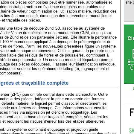
cation de pièces composites peut être numérisée, automatisée et
site 
a démonstration mettra en évidence des gains mesurables sur
haîne de valeur : optimisation de l’utilisation matière, réduction des
s liés à la non-qualité, diminution des interventions manuelles et
e et traçable des pièces.
e sur une table de découpe Zünd G3, associée au système de
inder Vision du spécialiste de la manutention CNM, ainsi qu’aux
les de Zünd et de son partenaire Jetcam. Elle illustre la performance
ail 100 % numérique appliqué à la découpe de préimprégnés et de
rcés de fibres. Parmi les nouveautés présentées figure un système
oyage automatique du convoyeur. Celui-ci garantit la propreté de la
tion fiable des résidus de fibres et de poussières, contribuant à
alité de coupe constante. Un nouveau module d’étiquetage permet
uage des pièces découpées. Il assure leur identification univoque,
ogistique et soutient les opérations de kitting (tri, regroupement et
composants).
grées et traçabilité complète
nter (ZPC) joue un rôle central dans cette architecture. Outre
omatique des pièces, intégrant la prise en compte des formes
s défauts matière, le logiciel permet d’associer directement les
nde aux fichiers de découpe. Ces informations sont ensuite
èces finies via impression jet d’encre ou étiquetage. Les
ituent ainsi la base d’une traçabilité complète, sécurisent les
 et réduisent les risques d’erreur lors des étapes ultérieures.
nt, un système combinant étiquetage et projection guide
érateur dans le marquage, l’affectation et le séquençage des pièces.