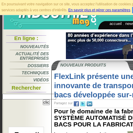
En poursuivant votre navigation sur ce site, vous acceptez l'utilisation de cookie
services adaptés à vos centres d'intérêts.
En savoir plus et gérer ces paramètres
.
accueil
.
news
En ligne :
NOUVEAUTÉS
ACTUALITÉ DES
ENTREPRISES
NOUVEAUX PRODUITS
DOSSIERS
TECHNIQUES
FlexLink présente une
VIDÉOS
innovante de transpo
Rechercher
bacs développée sur
Partagez sur
Pour le domaine de la fabr
SYSTÈME AUTOMATISÉ D
BACS POUR LA FABRICATI