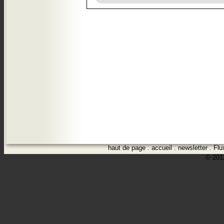
haut de page
.
accueil
.
newsletter
.
Flu
© 2012