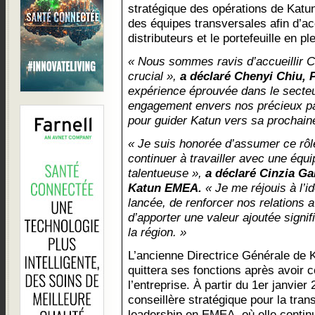
stratégique des opérations de Katu
des équipes transversales afin d’a
distributeurs et le portefeuille en p
« Nous sommes ravis d’accueillir Ci
crucial »,
a déclaré Chenyi Chiu, 
expérience éprouvée dans le secteur
engagement envers nos précieux pa
pour guider Katun vers sa prochain
« Je suis honorée d’assumer ce rôl
continuer à travailler avec une équi
talentueuse »,
a déclaré Cinzia Ga
Katun EMEA.
« Je me réjouis à l’i
lancée, de renforcer nos relations 
d’apporter une valeur ajoutée signif
la région. »
L’ancienne Directrice Générale de 
quittera ses fonctions après avoir 
l’entreprise. À partir du 1er janvier 
conseillère stratégique pour la tran
leadership en EMEA, où elle conti