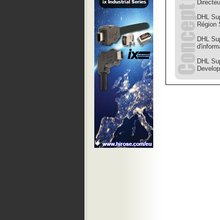
Directeu
DHL Sup
Région 
DHL Sup
d'inform
DHL Sup
Develo