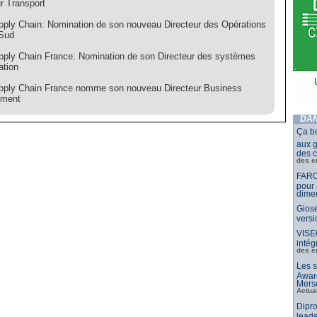
r Transport
ply Chain: Nomination de son nouveau Directeur des Opérations
Sud
ply Chain France: Nomination de son Directeur des systèmes
ation
ply Chain France nomme son nouveau Directeur Business
pment
DAN
Ça b
aux g
des c
des e
FARO
pour 
dimen
Giose
vers
VISE
intég
des e
Les s
Awar
Merse
Actua
Dipro
leade