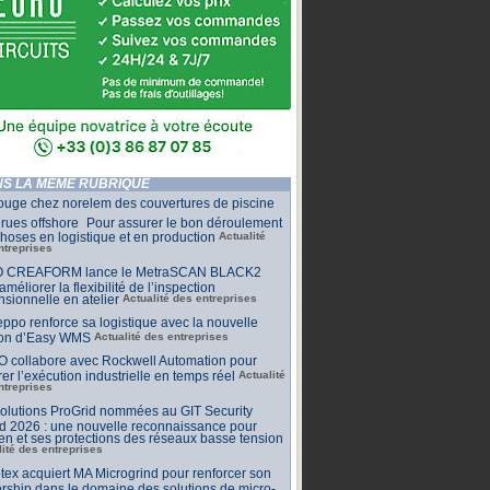
S LA MÊME RUBRIQUE
ouge chez norelem des couvertures de piscine
rues offshore Pour assurer le bon déroulement
hoses en logistique et en production
Actualité
ntreprises
 CREAFORM lance le MetraSCAN BLACK2
améliorer la flexibilité de l’inspection
sionnelle en atelier
Actualité des entreprises
ppo renforce sa logistique avec la nouvelle
ion d’Easy WMS
Actualité des entreprises
O collabore avec Rockwell Automation pour
rer l’exécution industrielle en temps réel
Actualité
ntreprises
olutions ProGrid nommées au GIT Security
d 2026 : une nouvelle reconnaissance pour
n et ses protections des réseaux basse tension
lité des entreprises
tex acquiert MA Microgrind pour renforcer son
rship dans le domaine des solutions de micro-