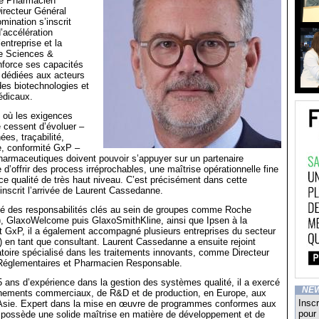
de Pharmacien
irecteur Général
mination s’inscrit
’accélération
’entreprise et la
fe Sciences &
nforce ses capacités
 dédiées aux acteurs
es biotechnologies et
édicaux.
 où les exigences
 cessent d’évoluer –
ées, traçabilité,
e, conformité GxP –
pharmaceutiques doivent pouvoir s’appuyer sur un partenaire
 d’offrir des process irréprochables, une maîtrise opérationnelle fine
e qualité de très haut niveau. C’est précisément dans cette
nscrit l’arrivée de Laurent Cassedanne.
cé des responsabilités clés au sein de groupes comme Roche
), GlaxoWelcome puis GlaxoSmithKline, ainsi que Ipsen à la
dit GxP, il a également accompagné plusieurs entreprises du secteur
) en tant que consultant. Laurent Cassedanne a ensuite rejoint
toire spécialisé dans les traitements innovants, comme Directeur
s Réglementaires et Pharmacien Responsable.
5 ans d’expérience dans la gestion des systèmes qualité, il a exercé
NE
nnements commerciaux, de R&D et de production, en Europe, aux
Inscr
 Asie. Expert dans la mise en œuvre de programmes conformes aux
pour 
 possède une solide maîtrise en matière de développement et de