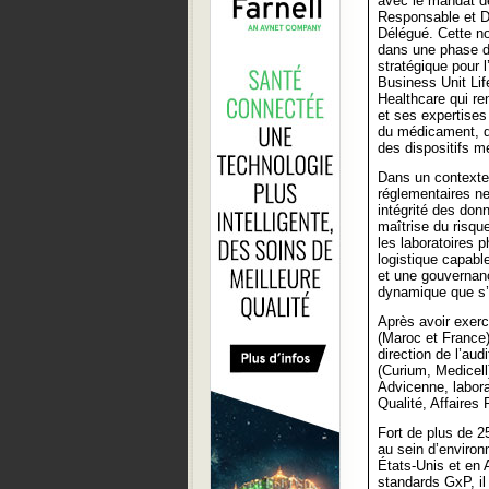
avec le mandat 
Responsable et D
Délégué. Cette no
dans une phase d
stratégique pour l
Business Unit Li
Healthcare qui re
et ses expertises
du médicament, d
des dispositifs m
Dans un contexte
réglementaires ne
intégrité des donn
maîtrise du risqu
les laboratoires 
logistique capable
et une gouvernanc
dynamique que s’i
Après avoir exer
(Maroc et France
direction de l’au
(Curium, Medicell
Advicenne, labora
Qualité, Affaire
Fort de plus de 2
au sein d’enviro
États-Unis et en
standards GxP, il