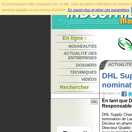
En poursuivant votre navigation sur ce site, vous acceptez l'utilisation de cookie
services adaptés à vos centres d'intérêts.
En savoir plus et gérer ces paramètres
.
En ligne :
NOUVEAUTÉS
ACTUALITÉ DES
ENTREPRISES
ACTUALITÉ
DOSSIERS
TECHNIQUES
DHL Sup
VIDÉOS
nominat
Rechercher
Partagez sur
En tant que D
Responsable.
DHL Supply Chai
nomination de La
Docteur en pharm
Directeur Qualité