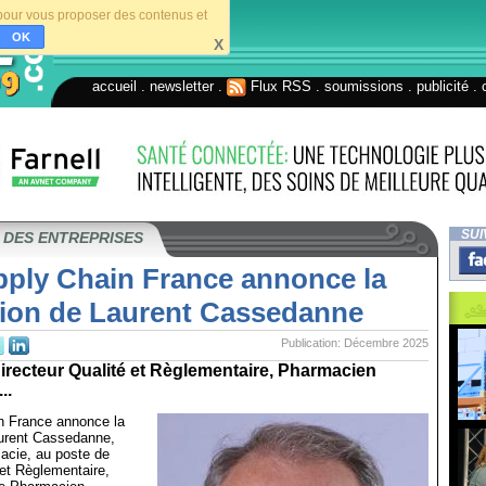
s pour vous proposer des contenus et
OK
X
accueil
.
newsletter
.
Flux RSS
.
soumissions
.
publicité
.
SUI
 DES ENTREPRISES
ply Chain France annonce la
ion de Laurent Cassedanne
Publication: Décembre 2025
irecteur Qualité et Règlementaire, Pharmacien
..
n France annonce la
urent Cassedanne,
acie, au poste de
 et Règlementaire,