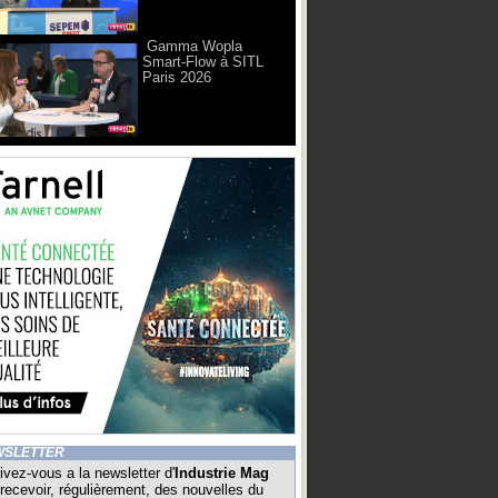
Gamma Wopla
Smart-Flow à SITL
Paris 2026
WSLETTER
ivez-vous a la newsletter d'
Industrie Mag
recevoir, régulièrement, des nouvelles du