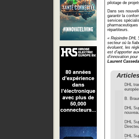
pilotage de projet
Dans ses nouvell
garantir la confo
services spéciali
pharmaceutiques à
répartiteurs.
« Rejoindre DHL 
secteur où la fiab
évoluent, les régl
est d’apporter au
d’innovation pou
Laurent Cassed
Article
DHL tra
europée
B. Brau
DHL Sup
nouvea
DHL Sup
Directeu
DHL Sup