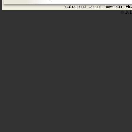
haut de page
.
accueil
.
newsletter
.
Flu
© 2012