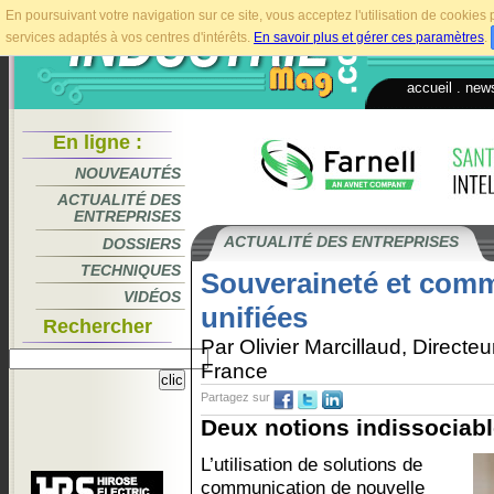
En poursuivant votre navigation sur ce site, vous acceptez l'utilisation de cookie
services adaptés à vos centres d'intérêts.
En savoir plus et gérer ces paramètres
.
accueil
.
news
En ligne :
NOUVEAUTÉS
ACTUALITÉ DES
ENTREPRISES
ACTUALITÉ DES ENTREPRISES
DOSSIERS
TECHNIQUES
Souveraineté et com
VIDÉOS
unifiées
Rechercher
Par Olivier Marcillaud, Directe
France
Partagez sur
Deux notions indissociabl
L’utilisation de solutions de
communication de nouvelle