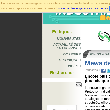
En poursuivant votre navigation sur ce site, vous acceptez l'utilisation de cookie
services adaptés à vos centres d'intérêts.
En savoir plus et gérer ces paramètres
.
En ligne :
NOUVEAUTÉS
ACTUALITÉ DES
ENTREPRISES
NOUVEAUX
DOSSIERS
TECHNIQUES
Mewa dé
VIDÉOS
Partagez sur
Rechercher
Encore plus d
pour chaque p
La nouvelle gam
Protection Individ
Mewa est disponi
catalogue de marq
structurée, offre 
professionnels : 
protections respir