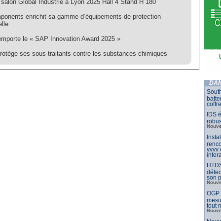
salon Global Industrie à Lyon 2025 Hall 4 Stand H 180
onents enrichit sa gamme d’équipements de protection
elle
mporte le « SAP Innovation Award 2025 »
rotège ses sous-traitants contre les substances chimiques
DAN
South
batte
coffr
IDS é
robu
Nouve
Insta
renco
vvvv
inter
HTDS
détec
son p
Nouve
OGP l
mesur
tout
Nouve