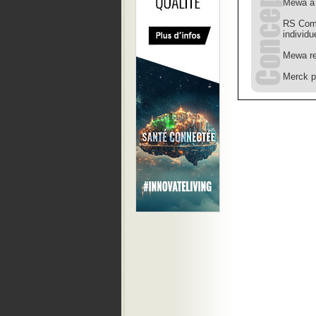
Mewa à 
RS Comp
individu
Mewa re
Merck p