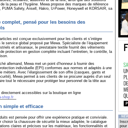
n de la peau et l’hygiène. Mewa propose des marques de référence
, PUMA Safety, Ansell, Hakro, U-Power, Honeywell et KORSAIR, sa
 complet, pensé pour les besoins des
ls
articles est conçue exclusivement pour les clients et s’intègre
 le service global proposé par Mewa. Spécialiste de l’équipement
triels et artisanaux, le prestataire textile fournit des vêtements
de protection en gestion complète incluant l’entretien, le contrôle, la
aison.
ché allemand, Mewa met un point d’honneur à fournir des
rotection individuelle (EPI) conformes aux normes et adaptés à une
de métiers. Avec l’élargissement de son offre (casques, gants et
urité), Mewa permet à ses clients de se procurer auprès d’un seul
ire tout le nécessaire pour protéger leur personnel de la tête aux
 directement accessibles sur la boutique en ligne
-shop.fr
n simple et efficace
NE
its est pensée pour offrir une expérience pratique et conviviale.
 choisir la chaussure de sécurité la mieux adaptée, le catalogue
Inscr
ations claires et précises sur les matériaux, les fonctionnalités et
pour 