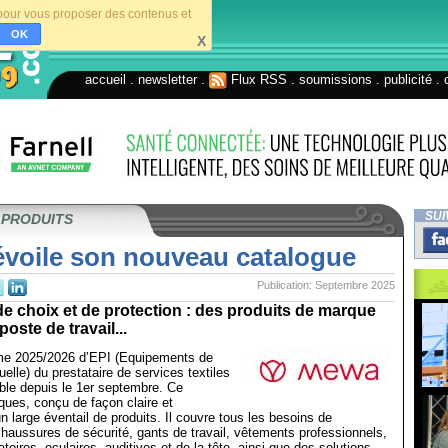
s pour vous proposer des contenus et
OK
X
accueil
.
newsletter
.
Flux RSS
.
soumissions
.
publicité
.
SUI
 PRODUITS
voile son nouveau catalogue
Publication: Septembre 2025
e choix et de protection : des produits de marque
oste de travail...
me 2025/2026 d’EPI (Equipements de
uelle) du prestataire de services textiles
ble depuis le 1er septembre. Ce
ues, conçu de façon claire et
un large éventail de produits. Il couvre tous les besoins de
chaussures de sécurité, gants de travail, vêtements professionnels,
atoires, oculaires, auditives et de la tête, ainsi que des solutions