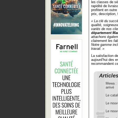
les classes de séc
rapidité de livrai
profitent en outre
prix, description,
« La clé du succè
qualité, soigneus
variés de nos cli
département Mar
attachons égaleme
clairement les fa
Notre gamme incl
travail. »
La satisfaction d
aujourd’hui des 
recommandent ce
Article
Mewa : 
arrivé
Le cata
Le nouv
Le nouv