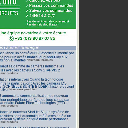
S LA MÊME RUBRIQUE
co lance un contrôleur Bluetooth® alimenté par
rie pour un accès mobile Plug-and-Play aux
ets non alimentés
Nouveaux produits
largit sa gamme de caméras industrielles
stes avec les capteurs Sony STARVIS 2
aux produits
llations interactives Quand la technologie
ntre la participation : Avec les caméras IDS,
 et SCHNELLE BUNTE BILDER l’histoire devient
active.
Nouveaux produits
 annonce la commercialisation du nouveau
teur périmétrique par fibre optique conçu par
artenaire Future Fibre Technologies (FFT) :
aux produits
ance le nouveau StarLite S1, un système de
e vidéo semi-automatique à 3 axes doté d’un
 nouveau système optique haute performance
aux produits