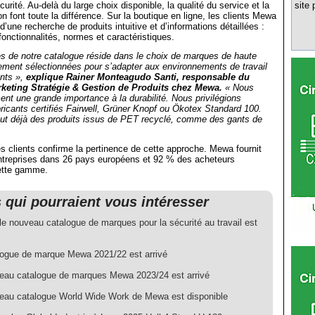
urité. Au-delà du large choix disponible, la qualité du service et la
site 
son font toute la différence. Sur la boutique en ligne, les clients Mewa
 d’une recherche de produits intuitive et d’informations détaillées :
 fonctionnalités, normes et caractéristiques.
s de notre catalogue réside dans le choix de marques de haute
ement sélectionnées pour s’adapter aux environnements de travail
ents »,
explique Rainer Monteagudo Santi, responsable du
keting Stratégie & Gestion de Produits chez Mewa.
« Nous
nt une grande importance à la durabilité. Nous privilégions
bricants certifiés Fairwell, Grüner Knopf ou Ökotex Standard 100.
ut déjà des produits issus de PET recyclé, comme des gants de
es clients confirme la pertinence de cette approche. Mewa fournit
entreprises dans 26 pays européens et 92 % des acheteurs
tte gamme.
s qui pourraient vous intéresser
le nouveau catalogue de marques pour la sécurité au travail est
logue de marque Mewa 2021/22 est arrivé
eau catalogue de marques Mewa 2023/24 est arrivé
eau catalogue World Wide Work de Mewa est disponible