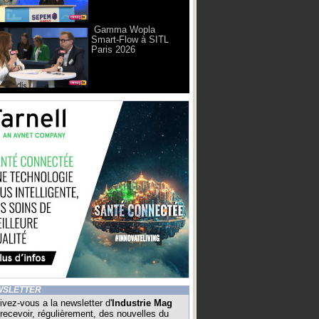
Gamma Wopla
Smart-Flow à SITL
Paris 2026
WSLETTER
ivez-vous a la newsletter d'
Industrie Mag
recevoir, régulièrement, des nouvelles du