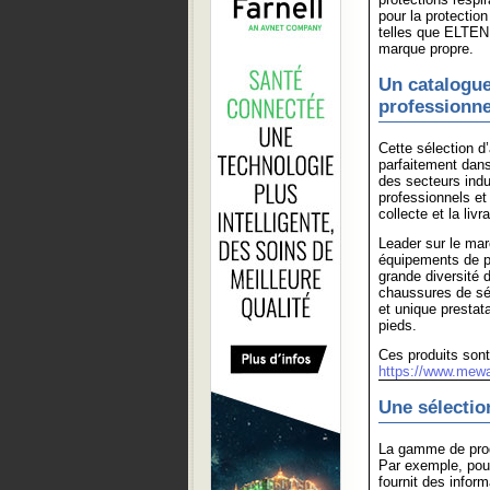
pour la protectio
telles que ELTEN
marque propre.
Un catalogue
professionne
Cette sélection d’
parfaitement dans
des secteurs indus
professionnels et 
collecte et la livr
Leader sur le mar
équipements de p
grande diversité 
chaussures de séc
et unique prestata
pieds.
Ces produits sont
https://www.mewa
Une sélectio
La gamme de produ
Par exemple, pour
fournit des inform