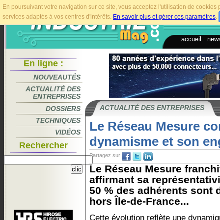
En poursuivant votre navigation sur ce site, vous acceptez l'utilisation de cookie
services adaptés à vos centres d'intérêts.
En savoir plus et gérer ces paramètres
.
accueil
.
news
En ligne :
NOUVEAUTÉS
ACTUALITÉ DES
ENTREPRISES
ACTUALITÉ DES ENTREPRISES
DOSSIERS
TECHNIQUES
Le Réseau Mesure co
VIDÉOS
dynamisme et son en
Rechercher
Partagez sur
Le Réseau Mesure franchi
affirmant sa représentativi
50 % des adhérents sont 
hors Île-de-France...
Cette évolution reflète une dynami