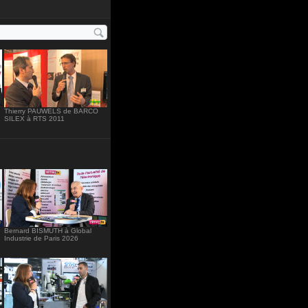
234"
Thierry PAUWELS de BARCO
SILEX à RTS 2011
Bernard BISMUTH à Global
Industrie de Paris 2026