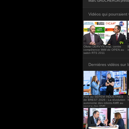
Marc GAUCHERON présent
<iframe src="http
frameborder="0"><
Vidéos qui pourraient 
Olivier DERVYN resp. centre
B
compétence MtM de OPEN au
salon RTS 2011
Dernières vidéos sur 
Forx au SEPEM INDUSTRIES
de BREST 2026 : La révolution
autonome des robots AMR au
service des PME