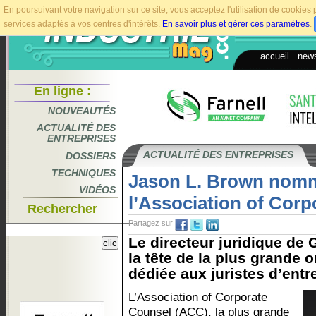
En poursuivant votre navigation sur ce site, vous acceptez l'utilisation de cookie
services adaptés à vos centres d'intérêts.
En savoir plus et gérer ces paramètres
.
accueil
.
news
En ligne :
NOUVEAUTÉS
ACTUALITÉ DES
ENTREPRISES
ACTUALITÉ DES ENTREPRISES
DOSSIERS
TECHNIQUES
Jason L. Brown nom
VIDÉOS
l’Association of Cor
Rechercher
Partagez sur
Le directeur juridique de
la tête de la plus grande 
dédiée aux juristes d’entre
L’Association of Corporate
Counsel (ACC), la plus grande