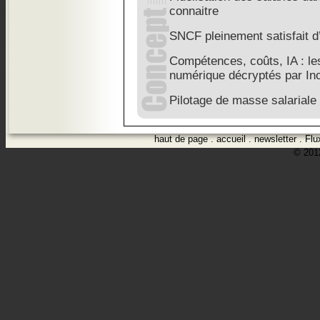
connaitre
SNCF pleinement satisfait 
Compétences, coûts, IA : l
numérique décryptés par In
Pilotage de masse salaria
haut de page
.
accueil
.
newsletter
.
Flu
© 2012