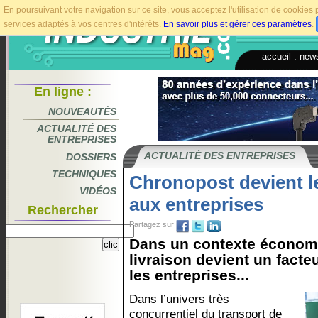
En poursuivant votre navigation sur ce site, vous acceptez l'utilisation de cookie
services adaptés à vos centres d'intérêts.
En savoir plus et gérer ces paramètres
.
accueil
.
news
En ligne :
NOUVEAUTÉS
ACTUALITÉ DES
ENTREPRISES
ACTUALITÉ DES ENTREPRISES
DOSSIERS
TECHNIQUES
Chronopost devient le
VIDÉOS
aux entreprises
Rechercher
Partagez sur
Dans un contexte économ
livraison devient un facte
les entreprises...
Dans l’univers très
concurrentiel du transport de