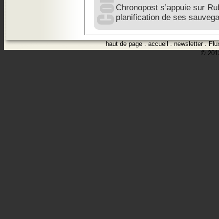
Chronopost s’appuie sur Rubr
planification de ses sauveg
haut de page
.
accueil
.
newsletter
.
Flu
© 2012