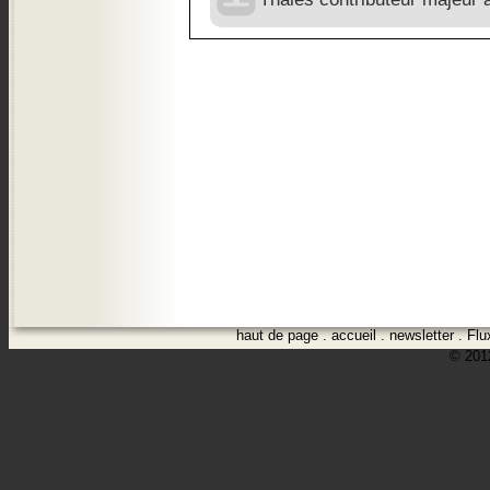
haut de page
.
accueil
.
newsletter
.
Flu
© 2012