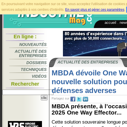
En poursuivant votre navigation sur ce site, vous acceptez l'utilisation de cookie
services adaptés à vos centres d'intérêts.
En savoir plus et gérer ces paramètres
.
accueil
.
news
En ligne :
NOUVEAUTÉS
ACTUALITÉ DES
ENTREPRISES
ACTUALITÉ DES ENTREPRISES
DOSSIERS
TECHNIQUES
MBDA dévoile One Wa
VIDÉOS
nouvelle solution pou
Rechercher
défenses adverses
Partagez sur
MBDA présente, à l’occasi
2025 One Way Effector...
Cette solution souveraine longue po