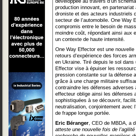
développée au travers d’un schéma
production innovant, en partenariat
droniste et des acteurs industriels
secteur de l’automobile. One Way Ef
compromis entre le besoin de mass
moindre coût, répondant ainsi aux
un contexte de haute intensité.
One Way Effector est une nouvelle 
retours d’expérience des forces ar
en Ukraine. Tiré depuis le sol dan
Effector vise à épuiser les ressou
pression constante sur la défense a
grâce à une charge militaire suffi
contraindre les défenses adverses à
effecteur oblige ainsi les défenses 
sophistiquées à se découvrir, facilit
neutralisation, conjointement avec l
de frappe longue portée.
Eric Béranger
, CEO de MBDA, a d
atteste une nouvelle fois de l’agili
recherche de nouvelles manières de