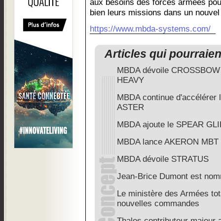
aux besoins des forces armées pou
bien leurs missions dans un nouvel
https://www.mbda-systems.com/
Articles qui pourraie
MBDA dévoile CROSSBO
HEAVY
MBDA continue d'accélérer l
ASTER
MBDA ajoute le SPEAR GLIDE
MBDA lance AKERON MBT 
MBDA dévoile STRATUS
Jean-Brice Dumont est n
Le ministère des Armées tota
nouvelles commandes
Thales contributeur majeu