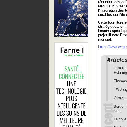
réduction des coût
retour sur invest
l’intégration des
durables sur l’île
Cette fourniture
stratégiques, en 
besoins spécifiq
projet illustre l’
mondial.
https://www.weg.n
Article
Cristal
Refining
ThomasLl
TWB sig
Cristal 
Bordet 
actifs
La const