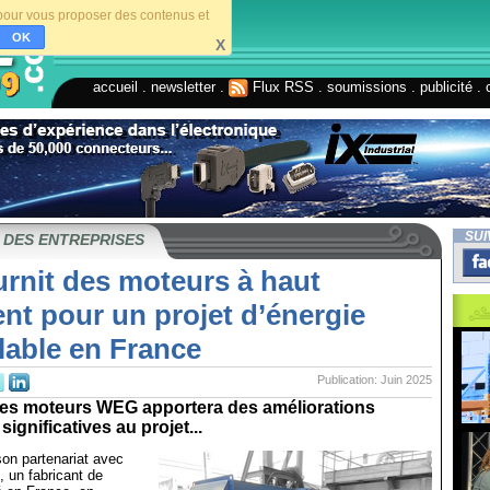
s pour vous proposer des contenus et
OK
X
accueil
.
newsletter
.
Flux RSS
.
soumissions
.
publicité
.
SUI
 DES ENTREPRISES
rnit des moteurs à haut
nt pour un projet d’énergie
lable en France
Publication: Juin 2025
 des moteurs WEG apportera des améliorations
ignificatives au projet...
on partenariat avec
n fabricant de