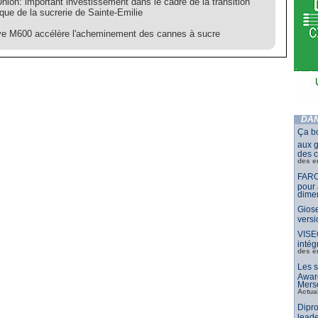
Union: important investissement dans le cadre de la transition
que de la sucrerie de Sainte-Emilie
ive M600 accélère l'acheminement des cannes à sucre
DAN
Ça b
aux g
des c
des e
FARO
pour 
dimen
Giose
vers
VISE
intég
des e
Les s
Awar
Merse
Actua
Dipro
leade