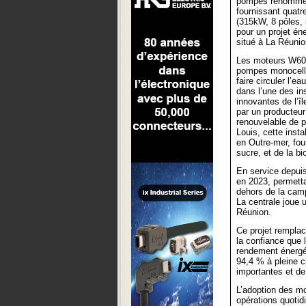
pompes renommé 
fournissant quat
(315kW, 8 pôles,
pour un projet én
situé à La Réunio
Les moteurs W60 
pompes monocellu
faire circuler l’e
dans l’une des ins
innovantes de l’îl
par un producteur
renouvelable de pr
Louis, cette inst
en Outre-mer, fou
sucre, et de la b
En service depuis
en 2023, permetta
dehors de la cam
La centrale joue u
Réunion.
Ce projet remplac
la confiance que 
rendement énergé
94,4 % à pleine c
importantes et de
L’adoption des m
opérations quotid