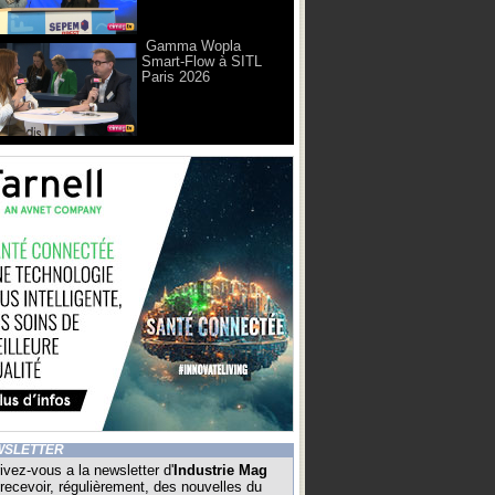
Gamma Wopla
Smart-Flow à SITL
Paris 2026
WSLETTER
ivez-vous a la newsletter d'
Industrie Mag
recevoir, régulièrement, des nouvelles du