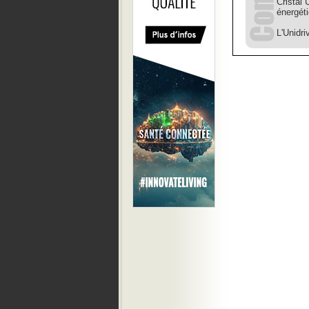
Cristal 
énergéti
L'Unidr