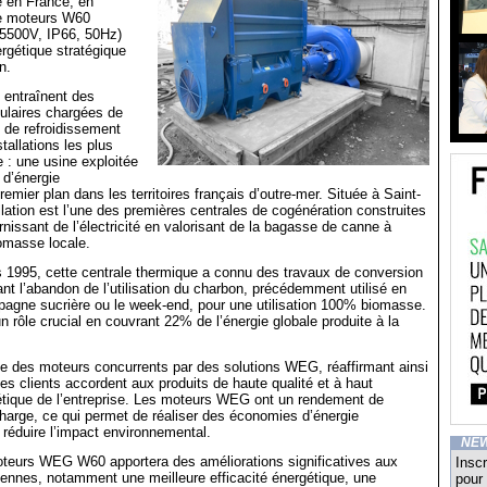
en France, en
re moteurs W60
 5500V, IP66, 50Hz)
ergétique stratégique
n.
entraînent des
laires chargées de
au de refroidissement
tallations les plus
e : une usine exploitée
 d’énergie
emier plan dans les territoires français d’outre-mer. Située à Saint-
allation est l’une des premières centrales de cogénération construites
rnissant de l’électricité en valorisant de la bagasse de canne à
iomasse locale.
 1995, cette centrale thermique a connu des travaux de conversion
nt l’abandon de l’utilisation du charbon, précédemment utilisé en
pagne sucrière ou le week-end, pour une utilisation 100% biomasse.
n rôle crucial en couvrant 22% de l’énergie globale produite à la
e des moteurs concurrents par des solutions WEG, réaffirmant ainsi
les clients accordent aux produits de haute qualité et à haut
tique de l’entreprise. Les moteurs WEG ont un rendement de
harge, ce qui permet de réaliser des économies d’énergie
 réduire l’impact environnemental.
NE
oteurs WEG W60 apportera des améliorations significatives aux
Inscr
iennes, notamment une meilleure efficacité énergétique, une
pour 