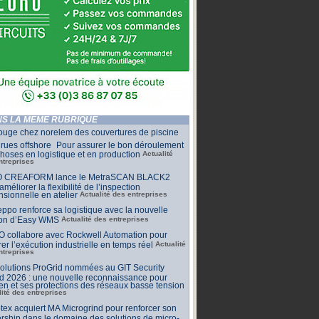
S LA MÊME RUBRIQUE
ouge chez norelem des couvertures de piscine
rues offshore Pour assurer le bon déroulement
hoses en logistique et en production
Actualité
ntreprises
 CREAFORM lance le MetraSCAN BLACK2
améliorer la flexibilité de l’inspection
sionnelle en atelier
Actualité des entreprises
ppo renforce sa logistique avec la nouvelle
ion d’Easy WMS
Actualité des entreprises
O collabore avec Rockwell Automation pour
rer l’exécution industrielle en temps réel
Actualité
ntreprises
olutions ProGrid nommées au GIT Security
d 2026 : une nouvelle reconnaissance pour
n et ses protections des réseaux basse tension
lité des entreprises
tex acquiert MA Microgrind pour renforcer son
rship dans le domaine des solutions de micro-