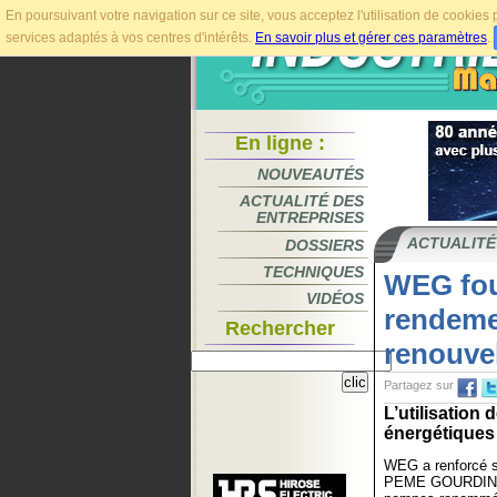
En poursuivant votre navigation sur ce site, vous acceptez l'utilisation de cookie
services adaptés à vos centres d'intérêts.
En savoir plus et gérer ces paramètres
.
En ligne :
NOUVEAUTÉS
ACTUALITÉ DES
ENTREPRISES
ACTUALITÉ
DOSSIERS
TECHNIQUES
WEG fou
VIDÉOS
rendeme
Rechercher
renouve
Partagez sur
L’utilisation
énergétiques s
WEG a renforcé s
PEME GOURDIN, u