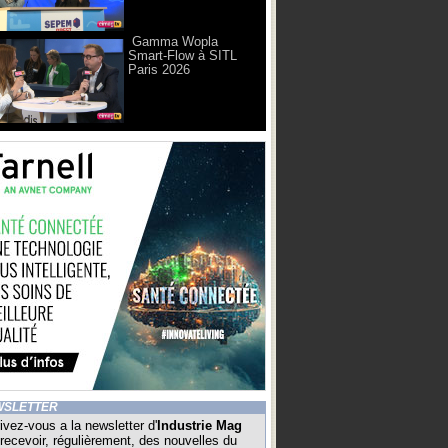
Gamma Wopla
Smart-Flow à SITL
Paris 2026
WSLETTER
ivez-vous a la newsletter d'
Industrie Mag
recevoir, régulièrement, des nouvelles du