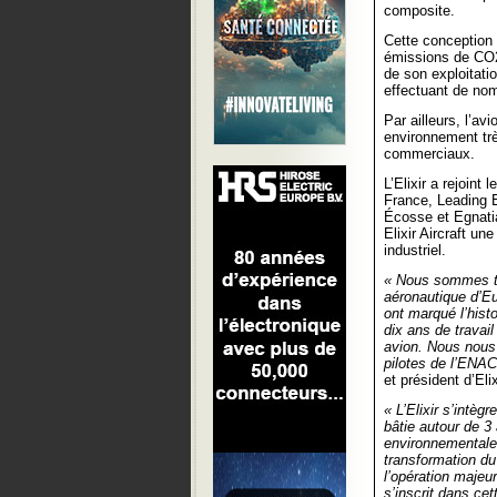
composite.
Cette conception 
émissions de CO2, 
de son exploitati
effectuant de nom
Par ailleurs, l’avi
environnement tr
commerciaux.
L’Elixir a rejoint
France, Leading 
Écosse et Egnati
Elixir Aircraft u
industriel.
« Nous sommes très
aéronautique d’Eu
ont marqué l’hist
dix ans de travail
avion. Nous nous 
pilotes de l’ENAC
et président d’Elix
« L’Elixir s’intèg
bâtie autour de 
environnementale
transformation du
l’opération majeur
s’inscrit dans ce