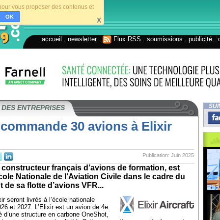
s pour vous proposer des contenus et
OK
X
accueil
.
newsletter
.
Flux RSS
.
soumissions
.
publicité
.
SUI
 DES ENTREPRISES
commande 30 avions à Elixir
Publication: Juin 2025
t, constructeur français d’avions de formation, est
cole Nationale de l’Aviation Civile dans le cadre du
de sa flotte d’avions VFR...
ir seront livrés à l’école nationale
26 et 2027. L’Elixir est un avion de 4e
é d’une structure en carbone OneShot,