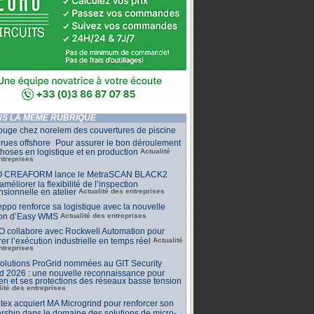
S LA MÊME RUBRIQUE
ouge chez norelem des couvertures de piscine
rues offshore Pour assurer le bon déroulement
hoses en logistique et en production
Actualité
ntreprises
 CREAFORM lance le MetraSCAN BLACK2
améliorer la flexibilité de l’inspection
sionnelle en atelier
Actualité des entreprises
ppo renforce sa logistique avec la nouvelle
ion d’Easy WMS
Actualité des entreprises
O collabore avec Rockwell Automation pour
rer l’exécution industrielle en temps réel
Actualité
ntreprises
olutions ProGrid nommées au GIT Security
d 2026 : une nouvelle reconnaissance pour
n et ses protections des réseaux basse tension
lité des entreprises
tex acquiert MA Microgrind pour renforcer son
rship dans le domaine des solutions de micro-