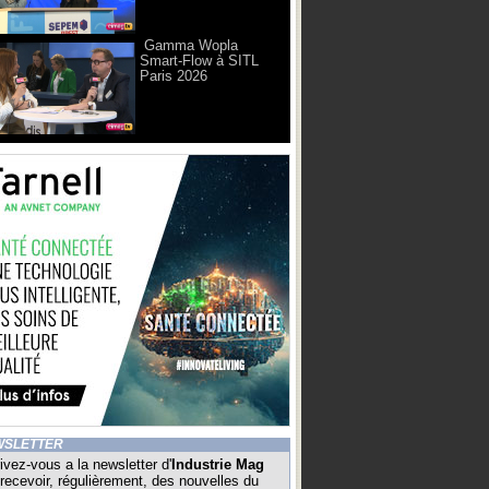
Gamma Wopla
Smart-Flow à SITL
Paris 2026
WSLETTER
ivez-vous a la newsletter d'
Industrie Mag
recevoir, régulièrement, des nouvelles du