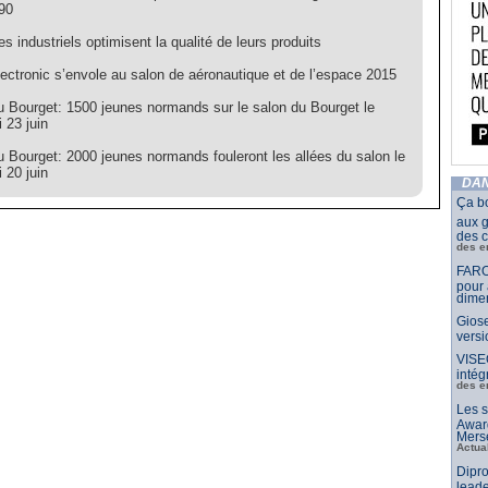
90
s industriels optimisent la qualité de leurs produits
ectronic s’envole au salon de aéronautique et de l’espace 2015
u Bourget: 1500 jeunes normands sur le salon du Bourget le
 23 juin
u Bourget: 2000 jeunes normands fouleront les allées du salon le
 20 juin
DAN
Ça b
aux g
des c
des e
FARO
pour 
dimen
Giose
vers
VISE
intég
des e
Les s
Awar
Merse
Actua
Dipro
leade