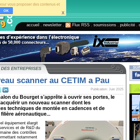
s pour vous proposer des contenus et
OK
X
accueil
.
newsletter
.
Flux RSS
.
soumissions
.
publicité
.
SUI
 DES ENTREPRISES
eau scanner au CETIM a Pau
Publication: Juin 2025
salon du Bourget s’apprête à ouvrir ses portes, le
’acquérir un nouveau scanner dont les
ques techniques de montée en cadences et de
 filière aéronautique...
el équipement élargit
 services et de R&D du
omaine des contrôles
permettant notamment