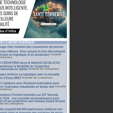
S LA MÊME RUBRIQUE
ouge chez norelem des couvertures de piscine
rues offshore Pour assurer le bon déroulement
hoses en logistique et en production
Actualité
ntreprises
 CREAFORM lance le MetraSCAN BLACK2
améliorer la flexibilité de l’inspection
sionnelle en atelier
Actualité des entreprises
ppo renforce sa logistique avec la nouvelle
ion d’Easy WMS
Actualité des entreprises
O collabore avec Rockwell Automation pour
rer l’exécution industrielle en temps réel
Actualité
ntreprises
olutions ProGrid nommées au GIT Security
d 2026 : une nouvelle reconnaissance pour
n et ses protections des réseaux basse tension
lité des entreprises
tex acquiert MA Microgrind pour renforcer son
rship dans le domaine des solutions de micro-