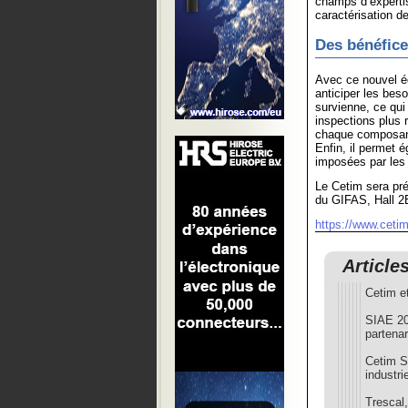
champs d’expertis
caractérisation d
Des bénéfices
Avec ce nouvel éq
anticiper les be
survienne, ce qui 
inspections plus 
chaque composant
Enfin, il permet 
imposées par les a
Le Cetim sera pré
du GIFAS, Hall 2
https://www.cetim.
Article
Cetim et
SIAE 202
partenar
Cetim S
industrie
Trescal