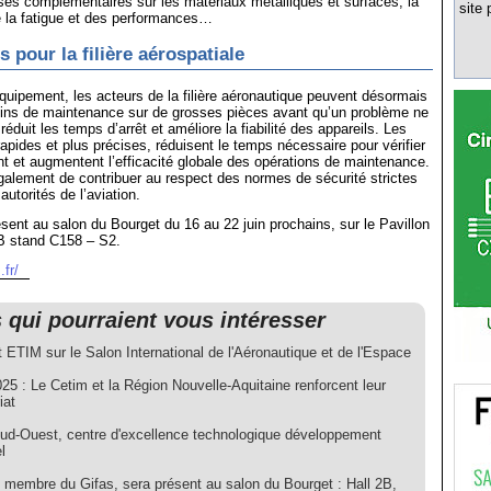
es complémentaires sur les matériaux métalliques et surfaces, la
site 
e la fatigue et des performances…
 pour la filière aérospatiale
uipement, les acteurs de la filière aéronautique peuvent désormais
soins de maintenance sur de grosses pièces avant qu’un problème ne
réduit les temps d’arrêt et améliore la fiabilité des appareils. Les
rapides et plus précises, réduisent le temps nécessaire pour vérifier
 et augmentent l’efficacité globale des opérations de maintenance.
également de contribuer au respect des normes de sécurité strictes
utorités de l’aviation.
sent au salon du Bourget du 16 au 22 juin prochains, sur le Pavillon
B stand C158 – S2.
fr/
s qui pourraient vous intéresser
 ETIM sur le Salon International de l'Aéronautique et de l'Espace
5 : Le Cetim et la Région Nouvelle-Aquitaine renforcent leur
iat
ud-Ouest, centre d'excellence technologique développement
l
, membre du Gifas, sera présent au salon du Bourget : Hall 2B,