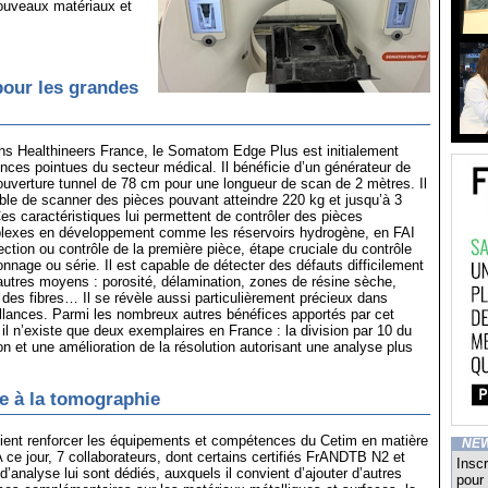
nouveaux matériaux et
our les grandes
s Healthineers France, le Somatom Edge Plus est initialement
nces pointues du secteur médical. Il bénéficie d’un générateur de
uverture tunnel de 78 cm pour une longueur de scan de 2 mètres. Il
sible de scanner des pièces pouvant atteindre 220 kg et jusqu’à 3
es caractéristiques lui permettent de contrôler des pièces
exes en développement comme les réservoirs hydrogène, en FAI
pection ou contrôle de la première pièce, étape cruciale du contrôle
lonnage ou série. Il est capable de détecter des défauts difficilement
autres moyens : porosité, délamination, zones de résine sèche,
 des fibres… Il se révèle aussi particulièrement précieux dans
illances. Parmi les nombreux autres bénéfices apportés par cet
il n’existe que deux exemplaires en France : la division par 10 du
on et une amélioration de la résolution autorisant une analyse plus
e à la tomographie
ient renforcer les équipements et compétences du Cetim en matière
NE
 ce jour, 7 collaborateurs, dont certains certifiés FrANDTB N2 et
Inscr
d’analyse lui sont dédiés, auxquels il convient d’ajouter d’autres
pour 