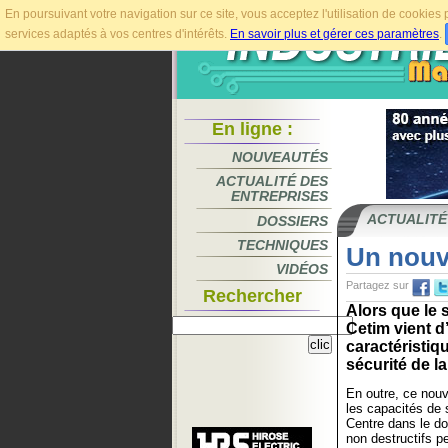
En poursuivant votre navigation sur ce site, vous acceptez l'utilisation de cookie
services adaptés à vos centres d'intérêts.
En savoir plus et gérer ces paramètres
.
En ligne :
NOUVEAUTÉS
ACTUALITÉ DES
ENTREPRISES
ACTUALITÉ
DOSSIERS
TECHNIQUES
Un nouv
VIDÉOS
Partagez sur
Rechercher
Alors que le 
Cetim vient d
caractéristi
sécurité de la
En outre, ce nouv
les capacités de
Centre dans le d
non destructifs 