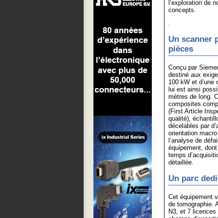
l’exploration de 
concepts.
.
Un scanner p
pièces
Conçu par Siemen
destiné aux exige
100 kW et d’une o
lui est ainsi pos
mètres de long. C
composites compl
(First Article Ins
qualité), échantil
décelables par d’
orientation macro
l’analyse de défa
équipement, dont 
temps d’acquisiti
détaillée.
Un parc dedi
Cet équipement v
de tomographie. A
N3, et 7 licences 