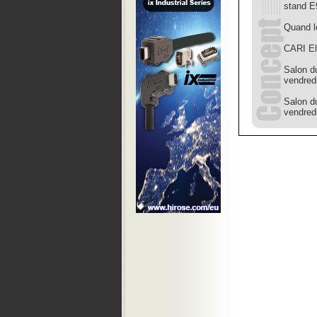
stand E
Quand le
CARI El
Salon d
vendredi
Salon d
vendredi