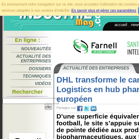
En poursuivant votre navigation sur ce site, vous acceptez l'utilisation de cookie
services adaptés à vos centres d'intérêts.
En savoir plus et gérer ces paramètres
.
accueil
.
news
En ligne :
NOUVEAUTÉS
ACTUALITÉ DES
ENTREPRISES
ACTUALITÉ DES ENTREPRISES
DOSSIERS
TECHNIQUES
DHL transforme le c
VIDÉOS
Logistics en hub pha
Rechercher
européen
Partagez sur
D’une superficie équivalen
football, le site s’appuie 
de pointe dédiée aux prod
biopharmaceutiques, aux 