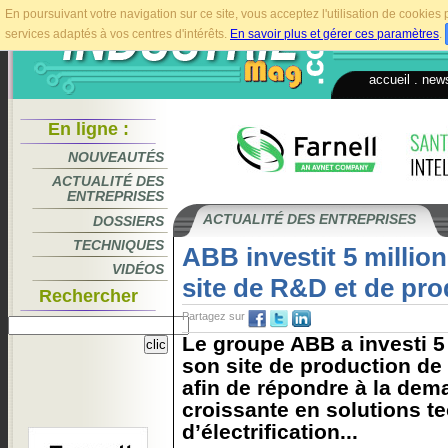
En poursuivant votre navigation sur ce site, vous acceptez l'utilisation de cookie
services adaptés à vos centres d'intérêts.
En savoir plus et gérer ces paramètres
.
accueil
.
news
En ligne :
NOUVEAUTÉS
ACTUALITÉ DES
ENTREPRISES
ACTUALITÉ DES ENTREPRISES
DOSSIERS
TECHNIQUES
ABB investit 5 millio
VIDÉOS
site de R&D et de pr
Rechercher
Partagez sur
Le groupe ABB a investi 5
son site de production de
afin de répondre à la de
croissante en solutions t
d’électrification...