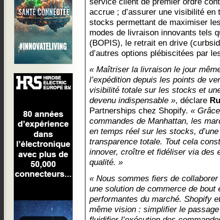
service client de premier ordre cont
accrue ; d’assurer une visibilité en
stocks permettant de maximiser les
modes de livraison innovants tels q
(BOPIS), le retrait en drive (curbsid
d’autres options plébiscitées par 
« Maîtriser la livraison le jour même
l’expédition depuis les points de ve
visibilité totale sur les stocks et un
devenu indispensable »
, déclare
Ru
Partnerships chez Shopify.
« Grâce 
commandes de Manhattan, les marque
en temps réel sur les stocks, d’une
transparence totale. Tout cela cons
innover, croître et fidéliser via d
qualité. »
« Nous sommes fiers de collaborer
une solution de commerce de bout e
performantes du marché. Shopify e
même vision : simplifier le passage
fluidifier l’exécution des commandes