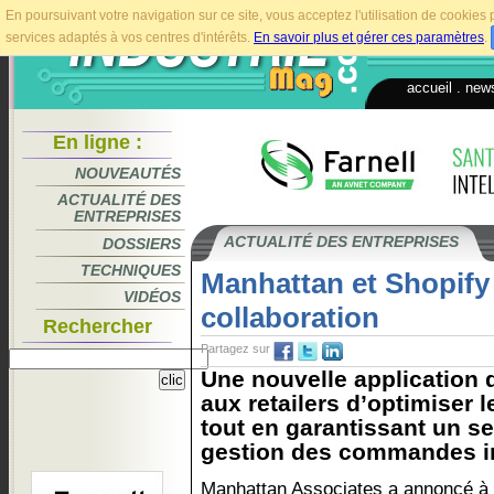
En poursuivant votre navigation sur ce site, vous acceptez l'utilisation de cookie
services adaptés à vos centres d'intérêts.
En savoir plus et gérer ces paramètres
.
accueil
.
news
En ligne :
NOUVEAUTÉS
ACTUALITÉ DES
ENTREPRISES
ACTUALITÉ DES ENTREPRISES
DOSSIERS
TECHNIQUES
Manhattan et Shopify
VIDÉOS
collaboration
Rechercher
Partagez sur
Une nouvelle application
aux retailers d’optimiser 
tout en garantissant un se
gestion des commandes ir
Manhattan Associates a annoncé à