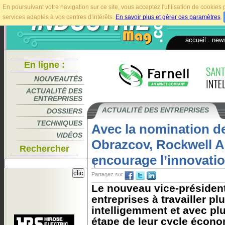
En poursuivant votre navigation sur ce site, vous acceptez l'utilisation de cookie
services adaptés à vos centres d'intérêts.
En savoir plus et gérer ces paramètres
.
accueil
.
news
En ligne :
NOUVEAUTÉS
ACTUALITÉ DES
ENTREPRISES
ACTUALITÉ DES ENTREPRISES
DOSSIERS
TECHNIQUES
Avec la nomination de
VIDÉOS
Obrazcov, Rockwell 
Rechercher
encourage l’innovati
Partagez sur
Le nouveau vice-président
entreprises à travailler p
intelligemment et avec plu
étape de leur cycle écono