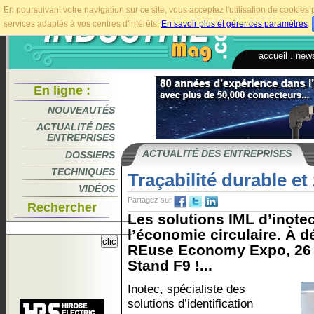
En poursuivant votre navigation sur ce site, vous acceptez l'utilisation de cookie
services adaptés à vos centres d'intérêts.
En savoir plus et gérer ces paramètres
.
accueil
.
news
En ligne :
NOUVEAUTÉS
ACTUALITÉ DES
ENTREPRISES
ACTUALITÉ DES ENTREPRISES
DOSSIERS
TECHNIQUES
Traçabilité durable et
VIDÉOS
Partagez sur
Rechercher
Les solutions IML d’inote
l’économie circulaire. À d
REuse Economy Expo, 26 &
Stand F9 !...
Inotec, spécialiste des
solutions d’identification