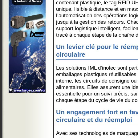
contenant plastique, le tag RFID UH
unique, lisible à distance et en mass
l’automatisation des opérations log
jusqu’à la gestion des retours. Cha
support logistique intelligent, facil
tracé à chaque étape de la chaîne 
Un levier clé pour le réemp
circulaire
Les solutions IML d’inotec sont par
emballages plastiques réutilisables 
interne, les circuits de consigne ou
alimentaires. Elles assurent une iden
essentielle pour un suivi précis, sa
chaque étape du cycle de vie du co
Un engagement fort en fa
circulaire et du réemploi
Avec ses technologies de marquage 