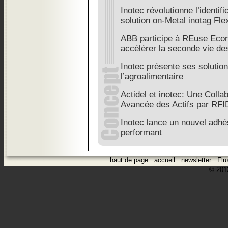
Inotec révolutionne l’identi
solution on-Metal inotag Fl
ABB participe à REuse Eco
accélérer la seconde vie de
Inotec présente ses solutio
l’agroalimentaire
Actidel et inotec: Une Colla
Avancée des Actifs par RFI
Inotec lance un nouvel adhé
performant
haut de page
.
accueil
.
newsletter
.
Flu
© 2012