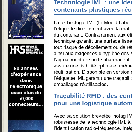
Technologie IML : une iden
contenants plastiques réut
La technologie IML (In-Mould Labell
l’étiquette directement avec la mat
du contenant. Contrairement aux ét
technique garantit une surface lisse
tout risque de décollement ou de ré
ainsi aux exigences d’hygiène des
l’agroalimentaire ou le pharmaceut
assure une lisibilité optimale, mê
réutilisation. Disponible en version
l’étiquette IML garantit une traçabili
emballages réutilisables.
Traçabilité RFID : des con
pour une logistique autom
Avec sa solution brevetée inotag I
robustesse de la technologie IML à
l’identification radio-fréquence. Int