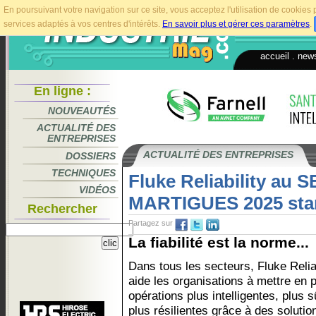
En poursuivant votre navigation sur ce site, vous acceptez l'utilisation de cookie
services adaptés à vos centres d'intérêts.
En savoir plus et gérer ces paramètres
.
accueil
.
news
En ligne :
NOUVEAUTÉS
ACTUALITÉ DES
ENTREPRISES
ACTUALITÉ DES ENTREPRISES
DOSSIERS
TECHNIQUES
Fluke Reliability au 
VIDÉOS
MARTIGUES 2025 sta
Rechercher
Partagez sur
La fiabilité est la norme...
Dans tous les secteurs, Fluke Reliab
aide les organisations à mettre en 
opérations plus intelligentes, plus s
plus résilientes grâce à des soluti