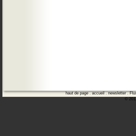
haut de page
.
accueil
.
newsletter
.
Flu
© 2012