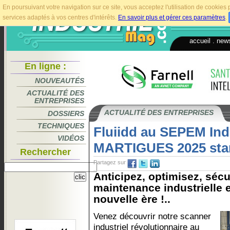
En poursuivant votre navigation sur ce site, vous acceptez l'utilisation de cookie
services adaptés à vos centres d'intérêts.
En savoir plus et gérer ces paramètres
.
accueil
.
news
En ligne :
NOUVEAUTÉS
ACTUALITÉ DES
ENTREPRISES
ACTUALITÉ DES ENTREPRISES
DOSSIERS
TECHNIQUES
Fluiidd au SEPEM Ind
VIDÉOS
MARTIGUES 2025 sta
Rechercher
Partagez sur
Anticipez, optimisez, sécur
maintenance industrielle 
nouvelle ère !..
Venez découvrir notre scanner
industriel révolutionnaire au