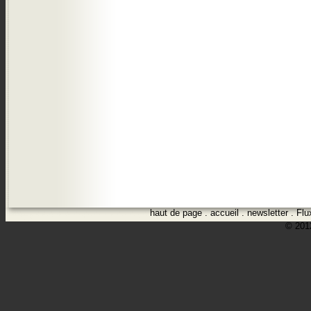
haut de page
.
accueil
.
newsletter
.
Flu
© 2012