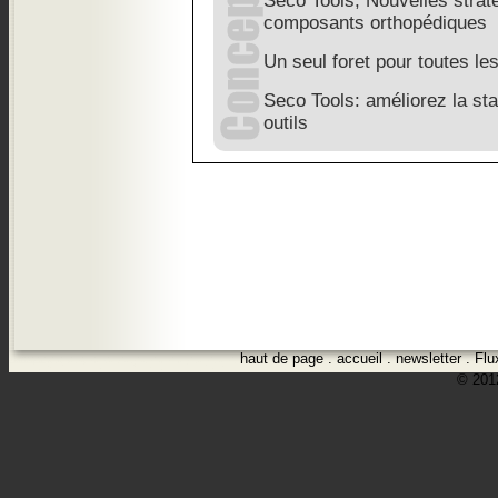
Seco Tools, Nouvelles strat
composants orthopédiques
Un seul foret pour toutes le
Seco Tools: améliorez la stab
outils
haut de page
.
accueil
.
newsletter
.
Flu
© 2012