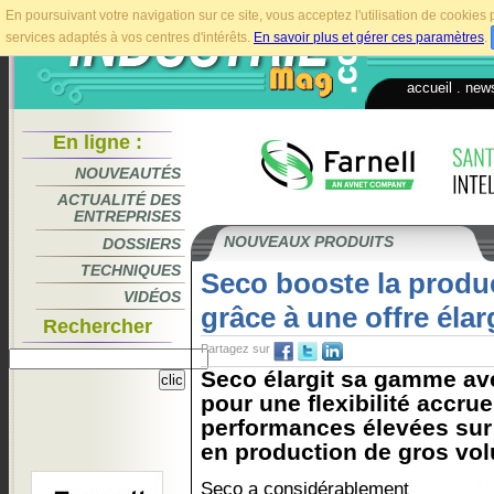
En poursuivant votre navigation sur ce site, vous acceptez l'utilisation de cookie
services adaptés à vos centres d'intérêts.
En savoir plus et gérer ces paramètres
.
accueil
.
news
En ligne :
NOUVEAUTÉS
ACTUALITÉ DES
ENTREPRISES
NOUVEAUX PRODUITS
DOSSIERS
TECHNIQUES
Seco booste la produc
VIDÉOS
grâce à une offre élar
Rechercher
Partagez sur
Seco élargit sa gamme av
pour une flexibilité accru
performances élevées sur
en production de gros vol
Seco a considérablement