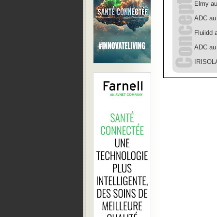
Elmy au
ADC au
Fluiid
ADC au 
IRISOL