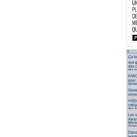
DAN
Ça b
aux g
des c
des e
FARO
pour 
dimen
Giose
vers
VISE
intég
des e
Les s
Awar
Merse
Actua
Dipro
leade