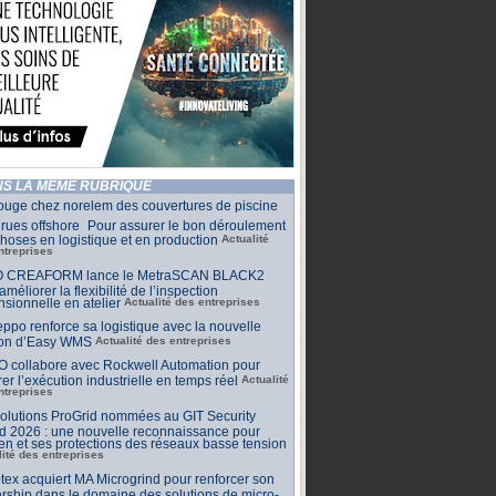
S LA MÊME RUBRIQUE
ouge chez norelem des couvertures de piscine
rues offshore Pour assurer le bon déroulement
hoses en logistique et en production
Actualité
ntreprises
 CREAFORM lance le MetraSCAN BLACK2
améliorer la flexibilité de l’inspection
sionnelle en atelier
Actualité des entreprises
ppo renforce sa logistique avec la nouvelle
ion d’Easy WMS
Actualité des entreprises
O collabore avec Rockwell Automation pour
rer l’exécution industrielle en temps réel
Actualité
ntreprises
olutions ProGrid nommées au GIT Security
d 2026 : une nouvelle reconnaissance pour
n et ses protections des réseaux basse tension
lité des entreprises
tex acquiert MA Microgrind pour renforcer son
rship dans le domaine des solutions de micro-