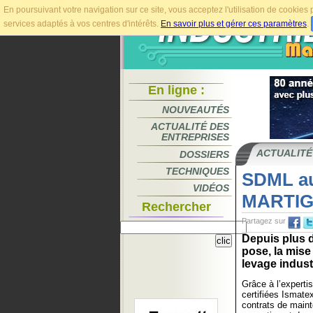
En poursuivant votre navigation sur ce site, vous acceptez l'utilisation de cookie
services adaptés à vos centres d'intérêts.
En savoir plus et gérer ces paramètres
.
En ligne :
NOUVEAUTÉS
ACTUALITÉ DES
ENTREPRISES
ACTUALITÉ
DOSSIERS
TECHNIQUES
SDML au
VIDÉOS
MARTIG
Rechercher
Partagez sur
Depuis plus d
pose, la mise
levage industr
Grâce à l’experti
certifiées Ismat
contrats de main