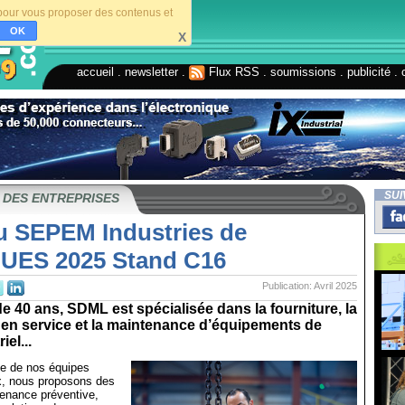
s pour vous proposer des contenus et
OK
X
accueil
.
newsletter
.
Flux RSS
.
soumissions
.
publicité
.
SUI
 DES ENTREPRISES
 SEPEM Industries de
UES 2025 Stand C16
Publication: Avril 2025
e 40 ans, SDML est spécialisée dans la fourniture, la
 en service et la maintenance d’équipements de
iel...
se de nos équipes
ex, nous proposons des
tenance préventive,