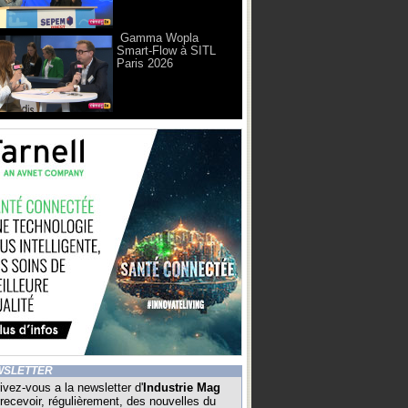
Gamma Wopla
Smart-Flow à SITL
Paris 2026
WSLETTER
ivez-vous a la newsletter d'
Industrie Mag
recevoir, régulièrement, des nouvelles du