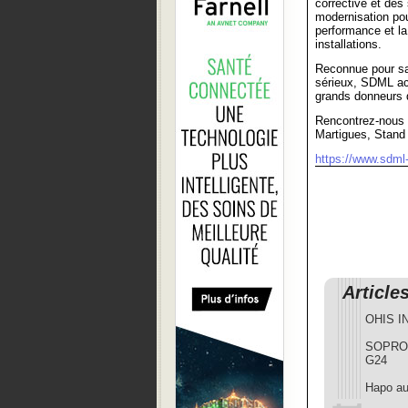
corrective et des
modernisation pou
performance et la
installations.
Reconnue pour sa
sérieux, SDML a
grands donneurs 
Rencontrez-nous
Martigues, Stand
https://www.sdml
Article
OHIS I
SOPROM
G24
Hapo a