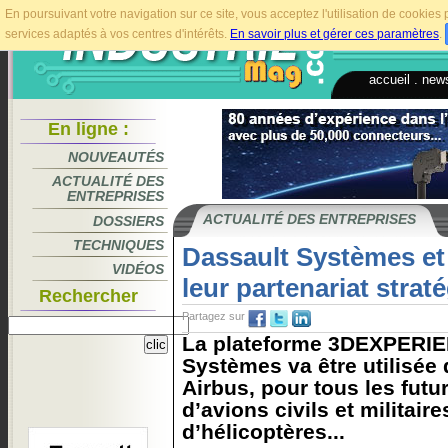
En poursuivant votre navigation sur ce site, vous acceptez l'utilisation de cookie
services adaptés à vos centres d'intérêts.
En savoir plus et gérer ces paramètres
.
accueil
.
news
En ligne :
NOUVEAUTÉS
ACTUALITÉ DES
ENTREPRISES
ACTUALITÉ DES ENTREPRISES
DOSSIERS
TECHNIQUES
Dassault Systèmes et
VIDÉOS
leur partenariat strat
Rechercher
Partagez sur
La plateforme 3DEXPERIE
Systèmes va être utilisée 
Airbus, pour tous les fut
d’avions civils et militaire
d’hélicoptères...