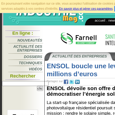
En poursuivant votre navigation sur ce site, vous acceptez l'utilisation de cookie
services adaptés à vos centres d'intérêts.
En savoir plus et gérer ces paramètres
.
accueil
.
news
En ligne :
NOUVEAUTÉS
ACTUALITÉ DES
ENTREPRISES
ACTUALITÉ DES ENTREPRISES
DOSSIERS
TECHNIQUES
ENSOL boucle une lev
VIDÉOS
millions d’euros
Rechercher
Partagez sur
ENSOL dévoile son offre 
démocratiser l’énergie sola
La start-up française spécialisée d
photovoltaïque résidentiel poursuit 
mission : rendre le solaire simple, 