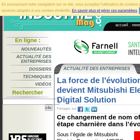
En poursuivant votre navigation sur ce site, vous acceptez l'utilisation de cookie
services adaptés à vos centres d'intérêts.
En savoir plus et gérer ces paramètres
.
accueil
.
news
En ligne :
NOUVEAUTÉS
ACTUALITÉ DES
ENTREPRISES
ACTUALITÉ DES ENTREPRISES
DOSSIERS
TECHNIQUES
La force de l’évoluti
VIDÉOS
devient Mitsubishi Ele
Rechercher
Digital Solution
Partagez sur
Ce changement de nom off
étape charnière dans l’évol
Sous l’égide de Mitsubishi